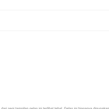
dari segi tampilan gelas ini terlihat tebal. Gelas ini biasanya digunak