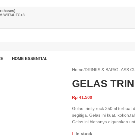
urchases)
PM WITA/UTC+8
RE
HOME ESSENTIAL
Home
/
DRINKS & BAR
/
GLASS C
GELAS TRIN
Rp
41.500
Gelas trinity rock 350ml terbua
segitiga. Gelas ini kuat, kokoh,
Gelas ini biasanya digunakan u
In stock