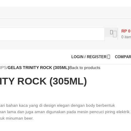
RP
0
0
ite
LOGIN / REGISTER
COMPA
UPS
/
GELAS TRINITY ROCK (305ML)
Back to products
ITY ROCK (305ML)
t dari bahan kaca yang di design elegan dengan body berbentuk
tahan lama dan juga aman digunakan pada mesin pencuci piring elektrik.
ntuk minuman beer.