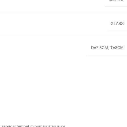
GLASS
D=7.5CM
,
T=8CM
an sebagai tempat minuman atau juice.