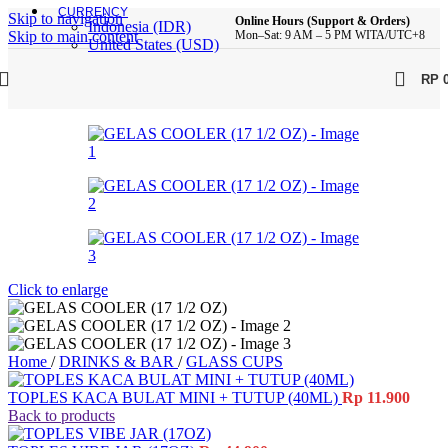
CURRENCY
Skip to navigation
Online Hours (Support & Orders)
Indonesia (IDR)
Skip to main content
Mon–Sat: 9 AM – 5 PM WITA/UTC+8
United States (USD)
RP
Click to enlarge
Home
/
DRINKS & BAR
/
GLASS CUPS
TOPLES KACA BULAT MINI + TUTUP (40ML)
Rp
11.900
Back to products