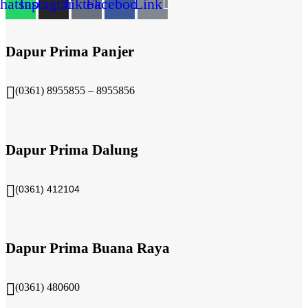
hatsapp
Instagram
Tiktok
Facebook
Link
Dapur Prima Panjer
(0361) 8955855 – 8955856​
Dapur Prima Dalung
(0361) 412104
Dapur Prima Buana Raya
(0361) 480600