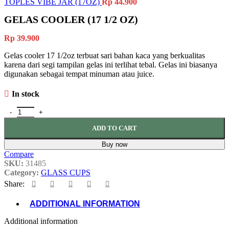
TOPLES VIBE JAR (17OZ)
Rp
44.900
GELAS COOLER (17 1/2 OZ)
Rp
39.900
Gelas cooler 17 1/2oz terbuat sari bahan kaca yang berkualitas
karena dari segi tampilan gelas ini terlihat tebal. Gelas ini biasanya
digunakan sebagai tempat minuman atau juice.
In stock
GELAS COOLER (17 1/2 OZ) quantity
ADD TO CART
Buy now
Compare
SKU:
31485
Category:
GLASS CUPS
Share:
ADDITIONAL INFORMATION
Additional information