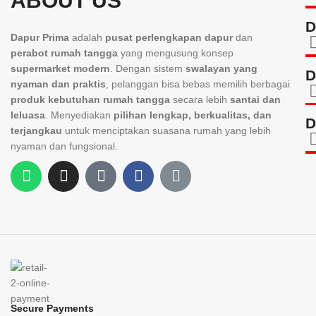
ABOUT US
D
Dapur Prima
adalah
pusat perlengkapan dapur
dan
perabot rumah tangga
yang mengusung konsep
supermarket modern
. Dengan sistem
swalayan yang
D
nyaman dan praktis
, pelanggan bisa bebas memilih berbagai
produk kebutuhan rumah tangga
secara lebih
santai dan
leluasa
. Menyediakan
pilihan lengkap, berkualitas, dan
D
terjangkau
untuk menciptakan suasana rumah yang lebih
nyaman dan fungsional.
Secure Payments