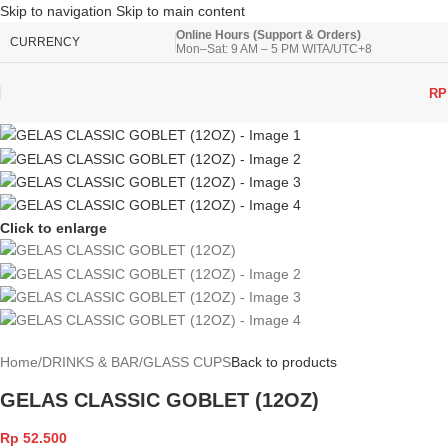
Skip to navigation
Skip to main content
Online Hours (Support & Orders)
CURRENCY
Mon–Sat: 9 AM – 5 PM WITA/UTC+8
RP
Click to enlarge
Home
/
DRINKS & BAR
/
GLASS CUPS
Back to products
GELAS CLASSIC GOBLET (12OZ)
Rp
52.500