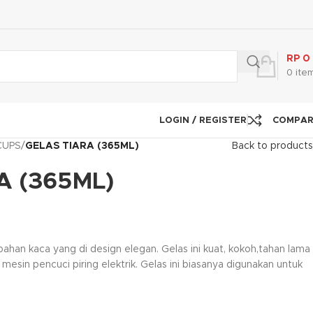
RP
0
0
ite
LOGIN / REGISTER
COMPA
CUPS
/
GELAS TIARA (365ML)
Back to products
A (365ML)
bahan kaca yang di design elegan. Gelas ini kuat, kokoh,tahan lama
esin pencuci piring elektrik. Gelas ini biasanya digunakan untuk