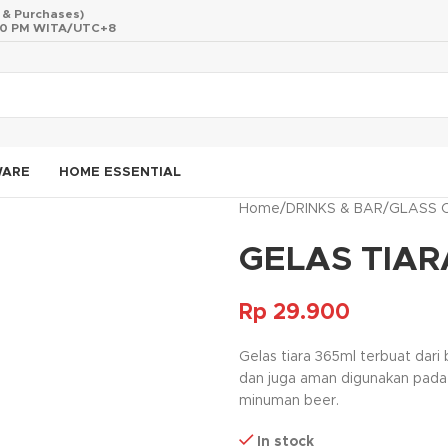
s & Purchases)
 10 PM WITA/UTC+8
WARE
HOME ESSENTIAL
Home
/
DRINKS & BAR
/
GLASS 
GELAS TIAR
Rp
29.900
Gelas tiara 365ml terbuat dari 
dan juga aman digunakan pada m
minuman beer.
In stock