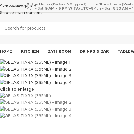
Online Hours (Orders & Support)
In-Store Hours (Visit
Skip to navigation
CURRENCY
Mon – Sat:
9 AM – 5 PM WITA/UTC+8
Mon – Sun:
8:30 AM –
Skip to main content
HOME
KITCHEN
BATHROOM
DRINKS & BAR
TABLE
Click to enlarge