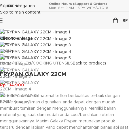
Online Hours (Support & Orders)
Skip to navigation
CURRENCY
Mon–Sat: 9 AM – 5 PM WITA/UTC+8
Skip to main content
RP
Click to enlarge
Home
/
KITCHEN
/
COOKING UTENSILS
Back to products
FRYPAN GALAXY 22CM
Rp
134.900
Terbuat dari bahan material teflon berkualitas terbaik dengan
handle yang nyaman digunakan, anda dapat dengan mudah
membuat tumisan dengan menggunakannya. Memilki bahan
material yang kuat dan mudah anda cuci/bersihkan setelah
menggunakannya. Maxim Galaxy Frypan merupakan produk
terbaru dengan lapisan yang cepat menghantarkan panas api saat