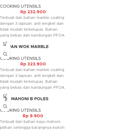
KAYU 22CM
COOKING UTENSILS
Rp
232.900
Terbuat dari bahan marble coating
dengan 3 lapisan, anti lengket dan
tidak mudah terkelupas. Bahan
yang bebas dari kandungan PFOA,
PTFE, Cadmium,Lead dan memiliki
FRYPAN WOK MARBLE
standarisasi FOOD GRADE
GAGANG KAYU 26CM
sehingga aman untuk digunakan.
COOKING UTENSILS
Gagang seperti kayu alami yang
Rp
323.900
membuat kesan dari produk ini
Terbuat dari bahan marble coating
tampak elegant dan pada
dengan 3 lapisan, anti lengket dan
gagangnya di lengkapi juga
tidak mudah terkelupas. Bahan
dengan soft touch handle serta
yang bebas dari kandungan PFOA,
lapisan anti licin. Pada bagian
PTFE, Cadmium,Lead dan memiliki
bawah terdapat induction bottom
IRUS MAHONI B POLES
standarisasi FOOD GRADE
sehingga dapat digunakan di
sehingga aman untuk digunakan.
semua jenis kompor termasuk
COOKING UTENSILS
Gagang seperti kayu alami yang
kompor induksi.
Rp
9.900
membuat kesan dari produk ini
Terbuat dari bahan kayu mahoni
tampak elegant dan pada
pilihan sehingga barangnya kokoh
gagangnya di lengkapi juga