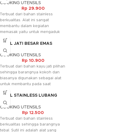
COOKING UTENSILS
Rp
29.900
Terbuat dari bahan stainless
berkualitas. Alat ini sangat
membantu dalam kegiatan
memasak yaitu untuk mengaduk
makanan yang dimasak. Bahannya
SUTIL JATI BESAR EMAS
aman dan tidak beracun untuk
makanan, selain itu juga bisa
COOKING UTENSILS
digunakan untuk meratakan cream
Rp
10.900
dipermuakaan kue dan barangnya
Terbuat dari bahan kayu jati pilihan
juga mudah dibersihkan.
sehingga barangnya kokoh dan
Kami akan menghubungi Anda
biasanya digunakan sebagai alat
kembali, jika request warna tidak
untuk membantu pada saat
tersedia.
memasak. Sutil ini umum digunakan
SUTIL STAINLESS LUBANG
dalam rumah tangga, hotel, rumah
GAGANG KAYU
makan, restaurant maupun tempat
COOKING UTENSILS
lainnya sesuai dengan keperluan.
Rp
12.500
Terbuat dari bahan stainless
berkualitas sehingga barangnya
tebal. Sutil ini adalah alat yang