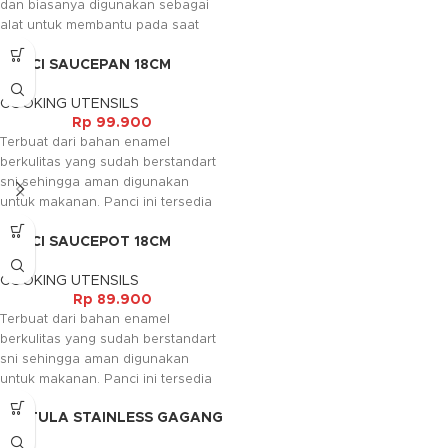
dan biasanya digunakan sebagai
dengan soft touch handle serta
alat untuk membantu pada saat
lapisan anti licin. Pada bagian
memasak. Irus ini umum digunakan
bawah terdapat induction bottom
PANCI SAUCEPAN 18CM
dalam rumah tangga, hotel, rumah
sehingga dapat digunakan di
makan, restaurant maupun tempat
semua jenis kompor termasuk
COOKING UTENSILS
lainnya sesuai dengan keperluan.
kompor induksi.
Rp
99.900
Terbuat dari bahan enamel
berkulitas yang sudah berstandart
sni sehingga aman digunakan
untuk makanan. Panci ini tersedia
dalam motif bunga atau buah yang
PANCI SAUCEPOT 18CM
mempercantik tampilannya.
COOKING UTENSILS
Rp
89.900
Terbuat dari bahan enamel
berkulitas yang sudah berstandart
sni sehingga aman digunakan
untuk makanan. Panci ini tersedia
dalam motif bunga atau buah yang
SPATULA STAINLESS GAGANG
mempercantik tampilannya.
PLASTIK