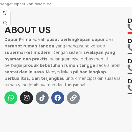
sangat diperlukan dalam hal
memasak yang berfungsi untuk
megaduk makanan yang dimasak.
D
ABOUT US
Dapur Prima
adalah
pusat perlengkapan dapur
dan
D
perabot rumah tangga
yang mengusung konsep
supermarket modern
. Dengan sistem
swalayan yang
nyaman dan praktis
, pelanggan bisa bebas memilih
D
berbagai
produk kebutuhan rumah tangga
secara lebih
santai dan leluasa
. Menyediakan
pilihan lengkap,
berkualitas, dan terjangkau
untuk menciptakan suasana
D
rumah yang lebih nyaman dan fungsional.