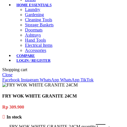
HOME ESSENTIALS
Laundry
Gardening
Cleaning Tools
Storage Baskets
Doormats
Ashtrays
Hand Tools
Electrical Items
Accessories
COMPARE
LOGIN / REGISTER
Shopping cart
Close
Facebook
Instagram
WhatsApp
WhatsApp
TikTok
FRY WOK WHITE GRANITE 24CM
Rp
309.900
In stock
FRY WOK WHITE GRANITE 24CM quantity