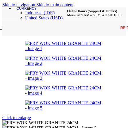
Skip to navigation
Skip to main content
CURRENCY
Online Hours (Support & Orders)
Indonesia (IDR)
Mon–Sat: 9 AM – 5 PM WITA/UTC+8
United States (USD)
RP
Click to enlarge