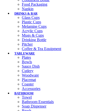
Food Packaging
Napkin
DRINKS & BAR
Glass Cups
Plastic Cups
Melamine Cups
Acrylic Cups
Mugs & Cups
Drinking Bottle
Pitcher
Coffee & Tea Equipment
TABLEWARE
Plates
Bowls
Sauce Dish
Cutlery
Woodware
Placemat
Coaster
Accessories
BATHROOM
Towel
Bathroom Essentials
Soap Dispenser
Brush