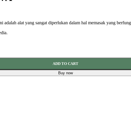
il ini adalah alat yang sangat diperlukan dalam hal memasak yang berf
dia.
ADD TO CART
Buy now