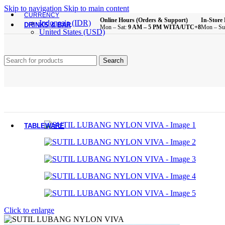
Brush
Skip to navigation
Skip to main content
Bathroom Essentials
CURRENCY
Online Hours (Orders & Support)
In-Store 
Indonesia (IDR)
DRINKS & BAR
Mon – Sat:
9 AM – 5 PM WITA/UTC+8
Mon – Su
United States (USD)
All Product
Glass Cups
Search
Plastic Cups
Melamine Cups
Acrylic Cups
Mugs & Cups
Drinking Bottle
Pitcher
Coffee & Tea Equipment
TABLEWARE
All Product
Main Dining Items
Plates
Bowls
Sauce Dish
Click to enlarge
Cutlery