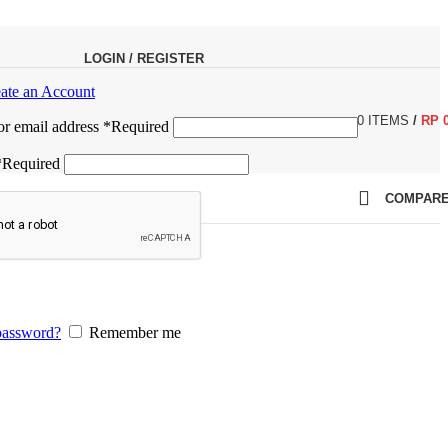
LOGIN / REGISTER
ate an Account
0
ITEMS
/
RP
r email address
*
Required
*
Required
COMPAR
password?
Remember me