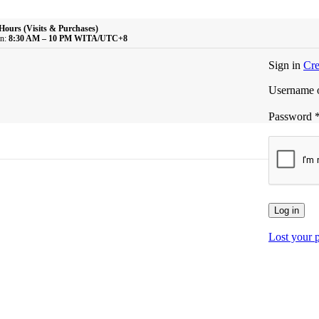
Hours (Visits & Purchases)
n:
8:30 AM – 10 PM WITA/UTC+8
Sign in
Cre
Username o
Password
Log in
Lost your 