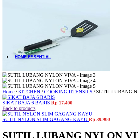
Material-Based
Woodware
Table Add-ons
Placemat
Coaster
Accessories
HOME ESSENTIAL
All Product
Laundry
Gardening
Cleaning Tools
Storage Baskets
Home
/
KITCHEN
/
COOKING UTENSILS
/
SUTIL LUBANG N
Doormats
Ashtrays
SIKAT BAJA 6 BARIS
Rp
17.400
Hand Tools
Back to products
Electrical Items
Accessories
SUTIL NYLON SLIM GAGANG KAYU
Rp
39.900
SUTIL LUBANG NYLON V