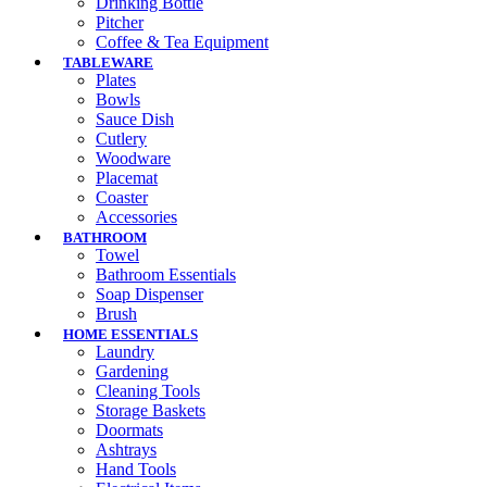
Drinking Bottle
Pitcher
Coffee & Tea Equipment
TABLEWARE
Plates
Bowls
Sauce Dish
Cutlery
Woodware
Placemat
Coaster
Accessories
BATHROOM
Towel
Bathroom Essentials
Soap Dispenser
Brush
HOME ESSENTIALS
Laundry
Gardening
Cleaning Tools
Storage Baskets
Doormats
Ashtrays
Hand Tools