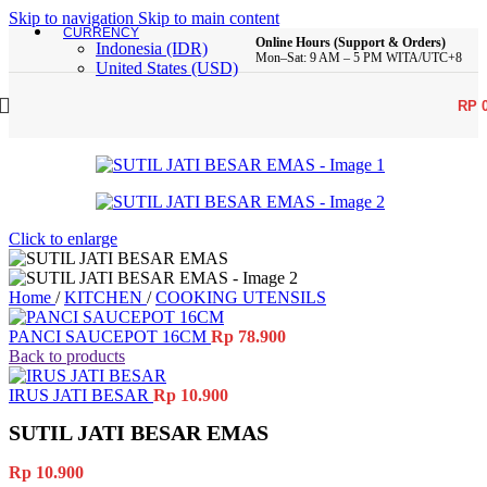
Skip to navigation
Skip to main content
CURRENCY
Online Hours (Support & Orders)
Indonesia (IDR)
Mon–Sat: 9 AM – 5 PM WITA/UTC+8
United States (USD)
RP
Click to enlarge
Home
/
KITCHEN
/
COOKING UTENSILS
PANCI SAUCEPOT 16CM
Rp
78.900
Back to products
IRUS JATI BESAR
Rp
10.900
SUTIL JATI BESAR EMAS
Rp
10.900