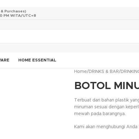
s & Purchases)
 10 PM WITA/UTC+8
WARE
HOME ESSENTIAL
Home
/
DRINKS & BAR
/
DRINKI
BOTOL MIN
Terbuat dari bahan plastik y
minuman sesuai dengan keperl
mewah pada barangnya.
Kami akan menghubungi Anda ke