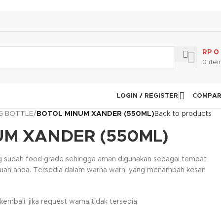
RP
0
0
ite
LOGIN / REGISTER
COMPA
NG BOTTLE
/
BOTOL MINUM XANDER (550ML)
Back to products
UM XANDER (550ML)
ang sudah food grade sehingga aman digunakan sebagai tempat
uan anda. Tersedia dalam warna warni yang menambah kesan
mbali, jika request warna tidak tersedia.