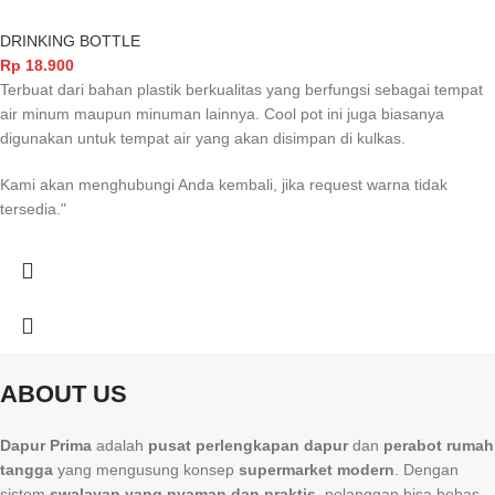
DRINKING BOTTLE
Rp
18.900
Terbuat dari bahan plastik berkualitas yang berfungsi sebagai tempat
air minum maupun minuman lainnya. Cool pot ini juga biasanya
digunakan untuk tempat air yang akan disimpan di kulkas.
Kami akan menghubungi Anda kembali, jika request warna tidak
tersedia."
ABOUT US
Dapur Prima
adalah
pusat perlengkapan dapur
dan
perabot rumah
tangga
yang mengusung konsep
supermarket modern
. Dengan
sistem
swalayan yang nyaman dan praktis
, pelanggan bisa bebas