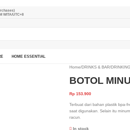
urchases)
PM WITA/UTC+8
RE
HOME ESSENTIAL
Home
/
DRINKS & BAR
/
DRINKIN
BOTOL MINU
Rp
153.900
Terbuat dari bahan plastik bpa-f
saat digunakan. Selain itu minu
racun.
In stock