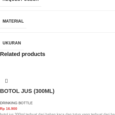
MATERIAL
UKURAN
Related products
BOTOL JUS (300ML)
DRINKING BOTTLE
Rp
16.900
botol jus 300ml terbuat dari bahan kaca dan tutup yang terbuat dari b