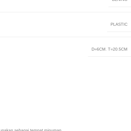
PLASTIC
D=6CM. T=20.5CM
digunakan sebagai tempat minuman.