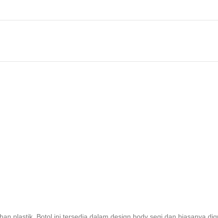
ahan plastik. Botol ini tersedia dalam design body segi dan biasanya 