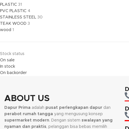
PLASTIC
31
PVC PLASTIC
4
STAINLESS STEEL
30
TEAK WOOD
3
wood
1
Stock status
On sale
In stock
On backorder
D
ABOUT US
Dapur Prima
adalah
pusat perlengkapan dapur
dan
D
perabot rumah tangga
yang mengusung konsep
supermarket modern
. Dengan sistem
swalayan yang
nyaman dan praktis
, pelanggan bisa bebas memilih
D