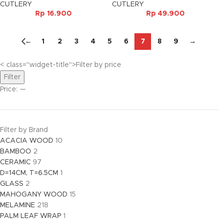
CUTLERY
CUTLERY
Rp
16.900
Rp
49.900
←
1
2
3
4
5
6
7
8
9
→
< class="widget-title">Filter by price
Filter
Price:
—
Filter by Brand
ACACIA WOOD
10
BAMBOO
2
CERAMIC
97
D=14CM, T=6.5CM
1
GLASS
2
MAHOGANY WOOD
15
MELAMINE
218
PALM LEAF WRAP
1