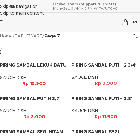
Online Hours (Support & Orders)
Skip to navigation
CURRENCY
Mon–Sat: 9 AM – 5 PM WITA/UTC+8
Skip to main content
RP
Home
/
TABLEWARE
/
Page 7
PIRING SAMBAL LEKUK BATU
PIRING SAMBAL PUTIH 2 3/4′
HITAM 4′
SAUCE DISH
SAUCE DISH
Rp
9.900
Rp
15.900
PIRING SAMBAL PUTIH 3,7′
PIRING SAMBAL PUTIH 3,8′
SAUCE DISH
SAUCE DISH
Rp
8.000
Rp
11.900
PIRING SAMBAL SEGI HITAM
PIRING SAMBAL SEGI
3,6′
LENGKUNG HIJAU 3,6′