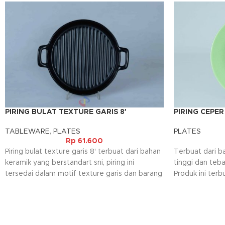
PIRING BULAT TEXTURE GARIS 8′
PIRING CEPER
TABLEWARE
,
PLATES
PLATES
Rp
61.600
Piring bulat texture garis 8' terbuat dari bahan
Terbuat dari b
keramik yang berstandart sni, piring ini
tinggi dan teba
tersedai dalam motif texture garis dan barang
Produk ini terb
ini juga dilengkapi dengan gagang yang
sehingga aman 
berfungsi untuk memudahkan pada saat
makanan, selai
pemakaiannya.
ditumpuk saat 
menghemat ru
Kami akan menghubungi Anda kembali, jika