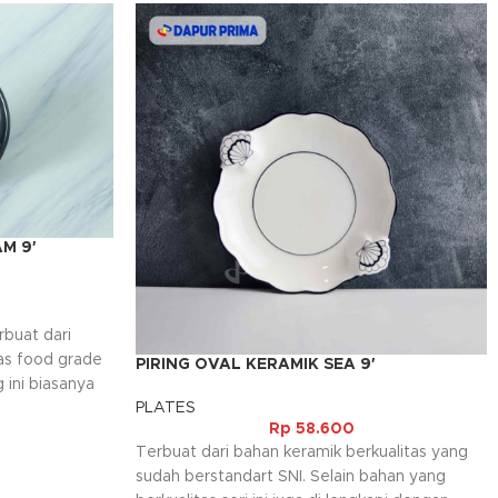
M 9′
rbuat dari
as food grade
PIRING OVAL KERAMIK SEA 9′
g ini biasanya
PLATES
nan jenis
Rp
58.600
Terbuat dari bahan keramik berkualitas yang
sudah berstandart SNI. Selain bahan yang