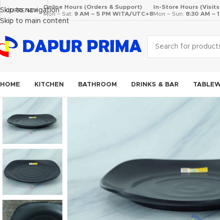
Online Hours (Orders & Support)
In-Store Hours (Visit
Skip to navigation
CURRENCY
Mon – Sat:
9 AM – 5 PM WITA/UTC+8
Mon – Sun:
8:30 AM –
Skip to main content
HOME
KITCHEN
BATHROOM
DRINKS & BAR
TABLE