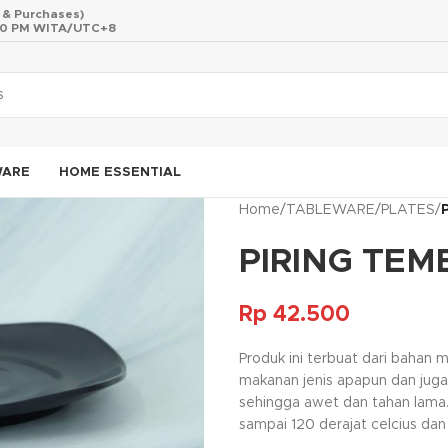
s & Purchases)
 10 PM WITA/UTC+8
WARE
HOME ESSENTIAL
Home
/
TABLEWARE
/
PLATES
/
PIRING TEM
Rp
42.500
Produk ini terbuat dari bahan
makanan jenis apapun dan juga 
sehingga awet dan tahan lama.
sampai 120 derajat celcius dan 