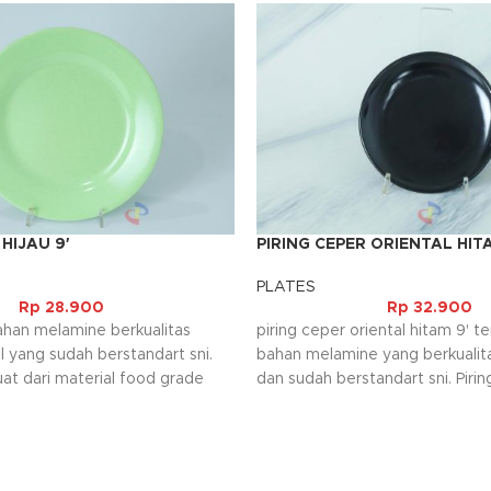
 HIJAU 9′
PIRING CEPER ORIENTAL HITA
PLATES
Rp
28.900
Rp
32.900
ahan melamine berkualitas
piring ceper oriental hitam 9' te
l yang sudah berstandart sni.
bahan melamine yang berkualit
uat dari material food grade
dan sudah berstandart sni. Pirin
digunakan untuk berbagai jenis
digunakan sebagai tempat maka
n itu barang juga mudah
apapun kecuali yang berkuah.
tidak digunakan sehingga
ang penyimpanan.