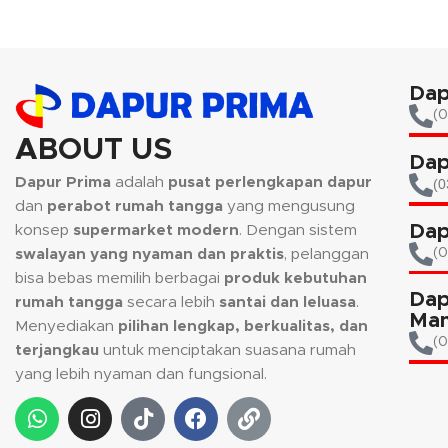
request warna tidak tersedia.
Dap
(0
ABOUT US
Dap
Dapur Prima
adalah
pusat perlengkapan dapur
(0
dan
perabot rumah tangga
yang mengusung
Dap
konsep
supermarket modern
. Dengan sistem
(
swalayan yang nyaman dan praktis
, pelanggan
bisa bebas memilih berbagai
produk kebutuhan
Dap
rumah tangga
secara lebih
santai dan leluasa
.
Man
Menyediakan
pilihan lengkap, berkualitas, dan
(0
terjangkau
untuk menciptakan suasana rumah
yang lebih nyaman dan fungsional.