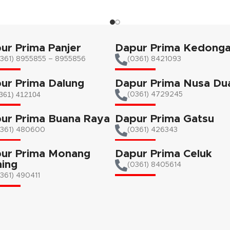
ur Prima Panjer
Dapur Prima Kedong
361) 8955855 – 8955856​
(0361) 8421093
ur Prima Dalung
Dapur Prima Nusa Du
361) 412104
(0361) 4729245
ur Prima Buana Raya
Dapur Prima Gatsu
0361) 480600
(0361) 426343
ur Prima Monang
Dapur Prima Celuk
ing
(0361) 8405614
361) 490411​