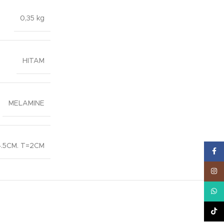
0,35 kg
HITAM
MELAMINE
.5CM. T=2CM
Face
Inst
What
TikT