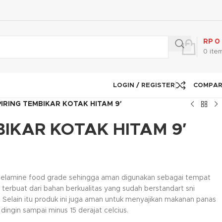
RP
0
0
ite
LOGIN / REGISTER
COMPA
PIRING TEMBIKAR KOTAK HITAM 9′
BIKAR KOTAK HITAM 9′
 melamine food grade sehingga aman digunakan sebagai tempat
terbuat dari bahan berkualitas yang sudah berstandart sni
 Selain itu produk ini juga aman untuk menyajikan makanan panas
dingin sampai minus 15 derajat celcius.