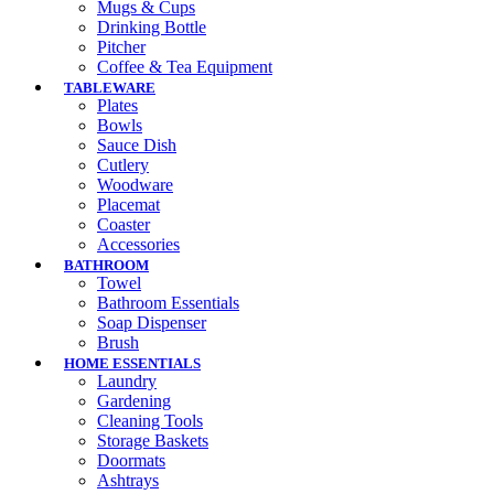
Mugs & Cups
Drinking Bottle
Pitcher
Coffee & Tea Equipment
TABLEWARE
Plates
Bowls
Sauce Dish
Cutlery
Woodware
Placemat
Coaster
Accessories
BATHROOM
Towel
Bathroom Essentials
Soap Dispenser
Brush
HOME ESSENTIALS
Laundry
Gardening
Cleaning Tools
Storage Baskets
Doormats
Ashtrays