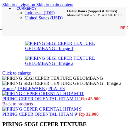
Skip to navigation
Skip to main content
CURRENCY
Online Hours (Support & Orders)
Indonesia (IDR)
Mon–Sat: 9 AM – 5 PM WITA/UTC+8
United States (USD)
RP
Click to enlarge
Home
/
TABLEWARE
/
PLATES
PIRING CEPER ORIENTAL HITAM 11'
Rp
43.900
Back to products
PIRING CEPER ORIENTAL HITAM 9'
Rp
32.900
PIRING SEGI CEPER TEXTURE