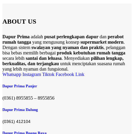
ABOUT US
Dapur Prima
adalah
pusat perlengkapan dapur
dan
perabot
rumah tangga
yang mengusung konsep
supermarket modern
.
Dengan sistem
swalayan yang nyaman dan praktis
, pelanggan
bisa bebas memilih berbagai
produk kebutuhan rumah tangga
secara lebih
santai dan leluasa
. Menyediakan
pilihan lengkap,
berkualitas, dan terjangkau
untuk menciptakan suasana rumah
yang lebih nyaman dan fungsional.
Whatsapp
Instagram
Tiktok
Facebook
Link
Dapur Prima Panjer
(0361) 8955855 – 8955856​
Dapur Prima Dalung
(0361) 412104
Dapur Prima Buana Raya