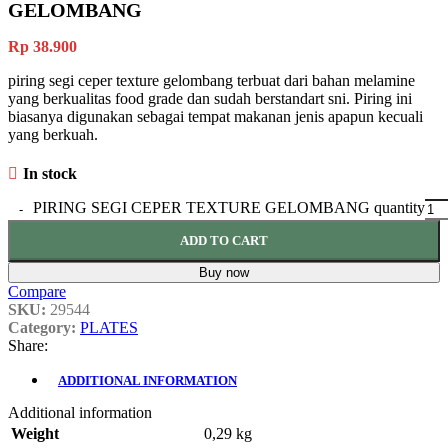
GELOMBANG
Rp
38.900
piring segi ceper texture gelombang terbuat dari bahan melamine
yang berkualitas food grade dan sudah berstandart sni. Piring ini
biasanya digunakan sebagai tempat makanan jenis apapun kecuali
yang berkuah.
In stock
PIRING SEGI CEPER TEXTURE GELOMBANG quantity
ADD TO CART
Buy now
Compare
SKU:
29544
Category:
PLATES
Share:
ADDITIONAL INFORMATION
Additional information
Weight
0,29 kg