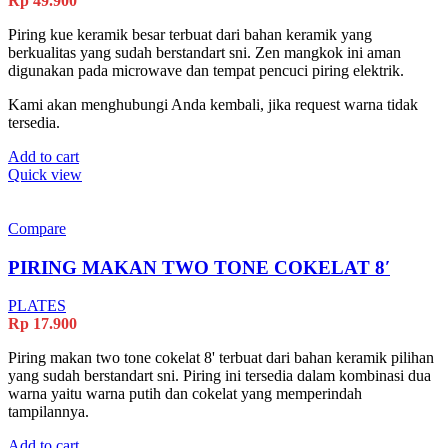
Rp
49.900
Piring kue keramik besar terbuat dari bahan keramik yang
berkualitas yang sudah berstandart sni. Zen mangkok ini aman
digunakan pada microwave dan tempat pencuci piring elektrik.
Kami akan menghubungi Anda kembali, jika request warna tidak
tersedia.
Add to cart
Quick view
Compare
PIRING MAKAN TWO TONE COKELAT 8′
PLATES
Rp
17.900
Piring makan two tone cokelat 8' terbuat dari bahan keramik pilihan
yang sudah berstandart sni. Piring ini tersedia dalam kombinasi dua
warna yaitu warna putih dan cokelat yang memperindah
tampilannya.
Add to cart