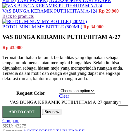
Home
/
TABLEWARE
/
ACCESSORIES TABLEWARE
VAS BUNGA KERAMIK PUTIH/HITAM A-124
Rp
29.900
Back to products
BOTOL MINUM MY BOTTLE (500ML)
Rp
34.900
VAS BUNGA KERAMIK PUTIH/HITAM A-27
Rp
43.900
Terbuat dari bahan keramik berkualitas yang digunakan sebagai
tempat untuk menata atau merangkai bunga hias. Selain itu bisa
digunakan sebagai hiasan meja yang memperindah ruangan anda.
Tersedia dalam motif dan design elegant yang dapat melengkapi
dekorasi rumah, kantor maupun ruangan anda.
Request Color
Clear
VAS BUNGA KERAMIK PUTIH/HITAM A-27 quantity
ADD TO CART
Buy now
Compare
SKU:
43275