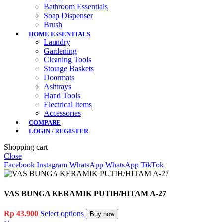
Bathroom Essentials
Soap Dispenser
Brush
HOME ESSENTIALS
Laundry
Gardening
Cleaning Tools
Storage Baskets
Doormats
Ashtrays
Hand Tools
Electrical Items
Accessories
COMPARE
LOGIN / REGISTER
Shopping cart
Close
Facebook
Instagram
WhatsApp
WhatsApp
TikTok
VAS BUNGA KERAMIK PUTIH/HITAM A-27
Rp
43.900
Select options
Buy now