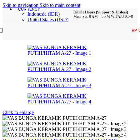
Skip to navigation
Skip to main content
CURRENCY
Online Hours (Support & Orders)
Indonesia (IDR)
Mon–Sat: 9 AM – 5 PM WITA/UTC+8
United States (USD)
RP
Click to enlarge