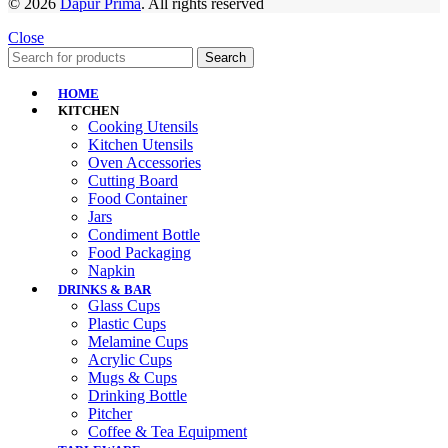
© 2026
Dapur Prima
. All rights reserved
Close
Search
HOME
KITCHEN
Cooking Utensils
Kitchen Utensils
Oven Accessories
Cutting Board
Food Container
Jars
Condiment Bottle
Food Packaging
Napkin
DRINKS & BAR
Glass Cups
Plastic Cups
Melamine Cups
Acrylic Cups
Mugs & Cups
Drinking Bottle
Pitcher
Coffee & Tea Equipment