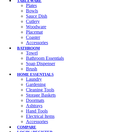
TABLEWARE
Plates
Bowls
Sauce Dish
Cutlery
Woodware
Placemat
Coaster
Accessories
BATHROOM
Towel
Bathroom Essentials
Soap Dispenser
Brush
HOME ESSENTIALS
Laundry
Gardening
Cleaning Tools
Storage Baskets
Doormats
Ashtrays
Hand Tools
Electrical Items
Accessories
COMPARE