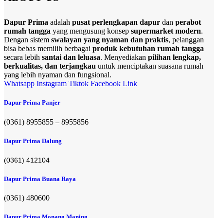
Dapur Prima
adalah
pusat perlengkapan dapur
dan
perabot
rumah tangga
yang mengusung konsep
supermarket modern
.
Dengan sistem
swalayan yang nyaman dan praktis
, pelanggan
bisa bebas memilih berbagai
produk kebutuhan rumah tangga
secara lebih
santai dan leluasa
. Menyediakan
pilihan lengkap,
berkualitas, dan terjangkau
untuk menciptakan suasana rumah
yang lebih nyaman dan fungsional.
Whatsapp
Instagram
Tiktok
Facebook
Link
Dapur Prima Panjer
(0361) 8955855 – 8955856​
Dapur Prima Dalung
(0361) 412104
Dapur Prima Buana Raya
(0361) 480600
Dapur Prima Monang Maning