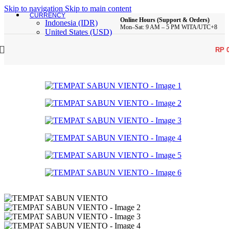
Skip to navigation
Skip to main content
CURRENCY
Online Hours (Support & Orders)
Indonesia (IDR)
Mon–Sat: 9 AM – 5 PM WITA/UTC+8
United States (USD)
RP