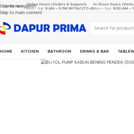
Online Hours (Orders & Support)
In-Store Hours (Visit
Skip to navigation
CURRENCY
Mon – Sat:
9 AM – 5 PM WITA/UTC+8
Mon – Sun:
8:30 AM –
Skip to main content
HOME
KITCHEN
BATHROOM
DRINKS & BAR
TABLE
Click to enlarge