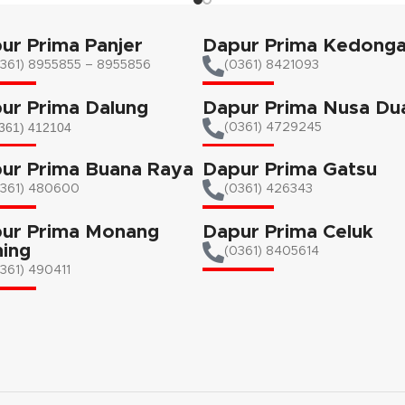
ur Prima Panjer
Dapur Prima Kedong
361) 8955855 – 8955856​
(0361) 8421093
ur Prima Dalung
Dapur Prima Nusa Du
361) 412104
(0361) 4729245
ur Prima Buana Raya
Dapur Prima Gatsu
0361) 480600
(0361) 426343
ur Prima Monang
Dapur Prima Celuk
ing
(0361) 8405614
361) 490411​