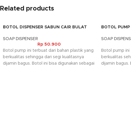
Related products
BOTOL DISPENSER SABUN CAIR BULAT
BOTOL PUMP 
(400ML)
(500ML)
SOAP DISPENSER
SOAP DISPEN
Rp
50.900
Botol pump ini terbuat dari bahan plastik yang
Botol pump ini 
berkualitas sehingga dari segi kualitasnya
berkualitas seh
dijamin bagus. Botol ini bisa digunakan sebagai
dijamin bagus. 
tempat sabun, tempat sanitizer dan lain
tempat sabun, 
sebagainya. Selain itu botol pump ini bisa
sebagainya. Sel
dibawa juga saat bepergian dan cara
dibawa juga sa
penggunaannya sangat mudah.
penggunaannya
Kami akan menghubungi Anda kembali, jika
request warna tidak tersedia.