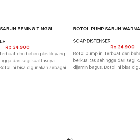
SABUN BENING TINGGI
BOTOL PUMP SABUN WARNA
SOAP DISPENSER
SER
Rp
34.900
Rp
34.900
Botol pump ini terbuat dari bah
terbuat dari bahan plastik yang
berkualitas sehingga dari segi k
ingga dari segi kualitasnya
dijamin bagus. Botol ini bisa di
Botol ini bisa digunakan sebagai
tempat sabun, tempat sanitizer 
tempat sanitizer dan lain
sebagainya. Selain itu botol pum
ain itu botol pump ini bisa
dibawa juga saat bepergian dan
at bepergian dan cara
penggunaannya sangat mudah.
 sangat mudah.
Kami akan menghubungi Anda ke
request warna tidak tersedia.