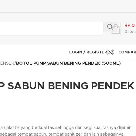
RP
0
0
ite
LOGIN / REGISTER
COMPA
PENSER
/
BOTOL PUMP SABUN BENING PENDEK (500ML)
P SABUN BENING PENDEK
an plastik yang berkualitas sehingga dari segi kualitasnya dijamin
n sebagai tempat sabun, tempat sanitizer dan lain sebagainya.