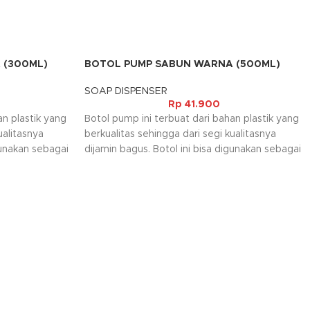
 (300ML)
BOTOL PUMP SABUN WARNA (500ML)
SOAP DISPENSER
Rp
41.900
an plastik yang
Botol pump ini terbuat dari bahan plastik yang
ualitasnya
berkualitas sehingga dari segi kualitasnya
gunakan sebagai
dijamin bagus. Botol ini bisa digunakan sebagai
dan lain
tempat sabun, tempat sanitizer dan lain
p ini bisa
sebagainya. Selain itu botol pump ini bisa
 cara
dibawa juga saat bepergian dan cara
penggunaannya sangat mudah.
mbali, jika
Kami akan menghubungi Anda kembali, jika
request warna tidak tersedia.