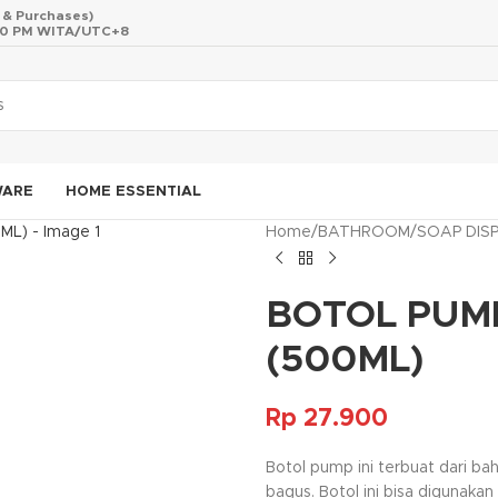
s & Purchases)
 10 PM WITA/UTC+8
WARE
HOME ESSENTIAL
Home
/
BATHROOM
/
SOAP DIS
BOTOL PUM
(500ML)
Rp
27.900
Botol pump ini terbuat dari bah
bagus. Botol ini bisa digunaka