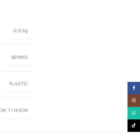
0,12 kg
BENING
PLASTIC
Face
Inst
CM. T=14.5CM
What
TikT