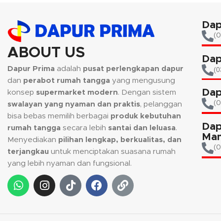
Dap
(0
ABOUT US
Dap
Dapur Prima
adalah
pusat perlengkapan dapur
(0
dan
perabot rumah tangga
yang mengusung
Dap
konsep
supermarket modern
. Dengan sistem
(
swalayan yang nyaman dan praktis
, pelanggan
bisa bebas memilih berbagai
produk kebutuhan
Dap
rumah tangga
secara lebih
santai dan leluasa
.
Man
Menyediakan
pilihan lengkap, berkualitas, dan
(0
terjangkau
untuk menciptakan suasana rumah
yang lebih nyaman dan fungsional.