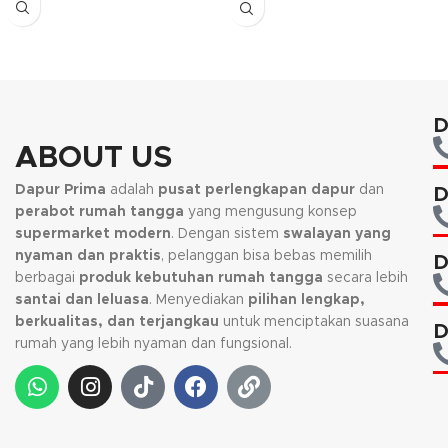
menyebabkan kanker bila
standarisasi FOOD GRADE
mengelupas. Selain itu
sehingga aman untuk digunakan.
keunggulan produk ini juga bisa
Gagang seperti kayu alami yang
digunakan pada dishwaher.
membuat kesan dari produk ini
Gagangnya terbuat dari kayu anti
tampak elegant dan pada
panas sehingga tetap merasa
gagangnya di lengkapi juga
D
nyaman pada saat memasak.
dengan soft touch handle serta
lapisan anti licin. Pada bagian
ABOUT US
bawah terdapat induction bottom
sehingga dapat digunakan di
Dapur Prima
adalah
pusat perlengkapan dapur
dan
D
semua jenis kompor termasuk
perabot rumah tangga
yang mengusung konsep
kompor induksi.
supermarket modern
. Dengan sistem
swalayan yang
nyaman dan praktis
, pelanggan bisa bebas memilih
D
berbagai
produk kebutuhan rumah tangga
secara lebih
santai dan leluasa
. Menyediakan
pilihan lengkap,
berkualitas, dan terjangkau
untuk menciptakan suasana
D
rumah yang lebih nyaman dan fungsional.