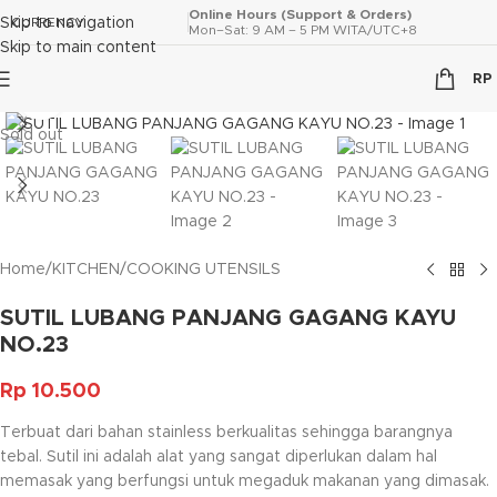
Online Hours (Support & Orders)
Skip to navigation
CURRENCY
Mon–Sat: 9 AM – 5 PM WITA/UTC+8
Skip to main content
RP
Click to enlarge
Sold out
Home
/
KITCHEN
/
COOKING UTENSILS
SUTIL LUBANG PANJANG GAGANG KAYU
NO.23
Rp
10.500
Terbuat dari bahan stainless berkualitas sehingga barangnya
tebal. Sutil ini adalah alat yang sangat diperlukan dalam hal
memasak yang berfungsi untuk megaduk makanan yang dimasak.