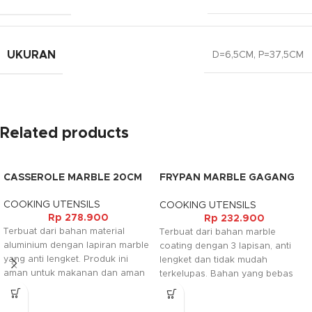
UKURAN
D=6,5CM, P=37,5CM
Related products
CASSEROLE MARBLE 20CM
FRYPAN MARBLE GAGANG
KAYU 22CM
COOKING UTENSILS
COOKING UTENSILS
Rp
278.900
Rp
232.900
Terbuat dari bahan material
Terbuat dari bahan marble
aluminium dengan lapiran marble
coating dengan 3 lapisan, anti
yang anti lengket. Produk ini
lengket dan tidak mudah
aman untuk makanan dan aman
terkelupas. Bahan yang bebas
bagi kesehatan karena tidak
dari kandungan PFOA, PTFE,
mengandung bahan pfoa yang
Cadmium,Lead dan memiliki