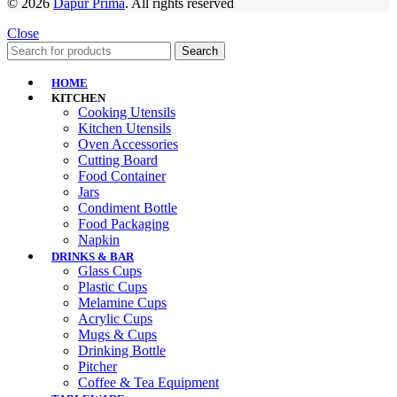
© 2026
Dapur Prima
. All rights reserved
Close
Search
HOME
KITCHEN
Cooking Utensils
Kitchen Utensils
Oven Accessories
Cutting Board
Food Container
Jars
Condiment Bottle
Food Packaging
Napkin
DRINKS & BAR
Glass Cups
Plastic Cups
Melamine Cups
Acrylic Cups
Mugs & Cups
Drinking Bottle
Pitcher
Coffee & Tea Equipment