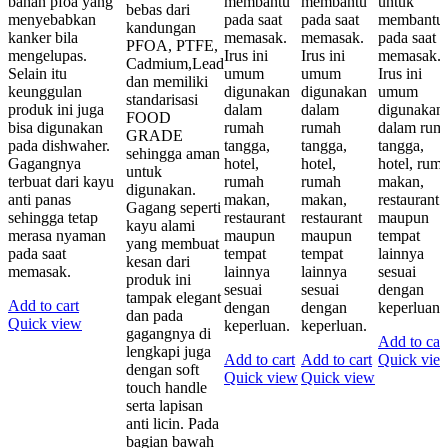
bahan pfoa yang
membantu
membantu
untuk
bebas dari
menyebabkan
pada saat
pada saat
membantu
kandungan
kanker bila
memasak.
memasak.
pada saat
PFOA, PTFE,
mengelupas.
Irus ini
Irus ini
memasak.
Cadmium,Lead
Selain itu
umum
umum
Irus ini
dan memiliki
keunggulan
digunakan
digunakan
umum
standarisasi
produk ini juga
dalam
dalam
digunakan
FOOD
bisa digunakan
rumah
rumah
dalam rum
GRADE
pada dishwaher.
tangga,
tangga,
tangga,
sehingga aman
Gagangnya
hotel,
hotel,
hotel, rum
untuk
terbuat dari kayu
rumah
rumah
makan,
digunakan.
anti panas
makan,
makan,
restaurant
Gagang seperti
sehingga tetap
restaurant
restaurant
maupun
kayu alami
merasa nyaman
maupun
maupun
tempat
yang membuat
pada saat
tempat
tempat
lainnya
kesan dari
memasak.
lainnya
lainnya
sesuai
produk ini
sesuai
sesuai
dengan
tampak elegant
Add to cart
dengan
dengan
keperluan.
dan pada
Quick view
keperluan.
keperluan.
gagangnya di
Add to car
lengkapi juga
Add to cart
Add to cart
Quick vie
dengan soft
Quick view
Quick view
touch handle
serta lapisan
anti licin. Pada
bagian bawah