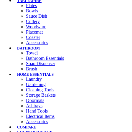
TABLEWARE
Plates
Bowls
Sauce Dish
Cutlery
Woodware
Placemat
Coaster
Accessories
BATHROOM
Towel
Bathroom Essentials
Soap Dispenser
Brush
HOME ESSENTIALS
Laundry
Gardening
Cleaning Tools
Storage Baskets
Doormats
Ashtrays
Hand Tools
Electrical Items
Accessories
COMPARE