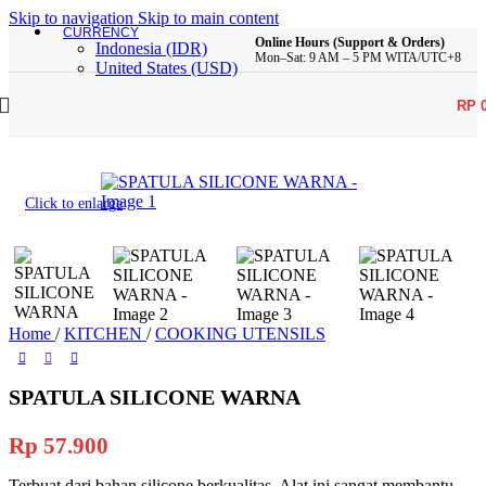
Skip to navigation
Skip to main content
CURRENCY
Online Hours (Support & Orders)
Indonesia (IDR)
Mon–Sat: 9 AM – 5 PM WITA/UTC+8
United States (USD)
RP
Click to enlarge
Home
/
KITCHEN
/
COOKING UTENSILS
SPATULA SILICONE WARNA
Rp
57.900
Terbuat dari bahan silicone berkualitas. Alat ini sangat membantu