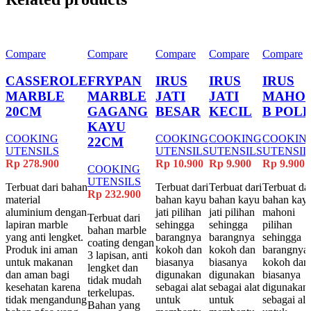
Compare
Compare
Compare
Compare
Compare
CASSEROLE
FRYPAN
IRUS
IRUS
IRUS
MARBLE
MARBLE
JATI
JATI
MAHON
20CM
GAGANG
BESAR
KECIL
B POL
KAYU
COOKING
COOKING
COOKING
COOKIN
22CM
UTENSILS
UTENSILS
UTENSILS
UTENSIL
Rp
278.900
Rp
10.900
Rp
9.900
Rp
9.900
COOKING
UTENSILS
Terbuat dari bahan
Terbuat dari
Terbuat dari
Terbuat dar
Rp
232.900
material
bahan kayu
bahan kayu
bahan kay
aluminium dengan
jati pilihan
jati pilihan
mahoni
Terbuat dari
lapiran marble
sehingga
sehingga
pilihan
bahan marble
yang anti lengket.
barangnya
barangnya
sehingga
coating dengan
Produk ini aman
kokoh dan
kokoh dan
barangnya
3 lapisan, anti
untuk makanan
biasanya
biasanya
kokoh dan
lengket dan
dan aman bagi
digunakan
digunakan
biasanya
tidak mudah
kesehatan karena
sebagai alat
sebagai alat
digunakan
terkelupas.
tidak mengandung
untuk
untuk
sebagai ala
Bahan yang