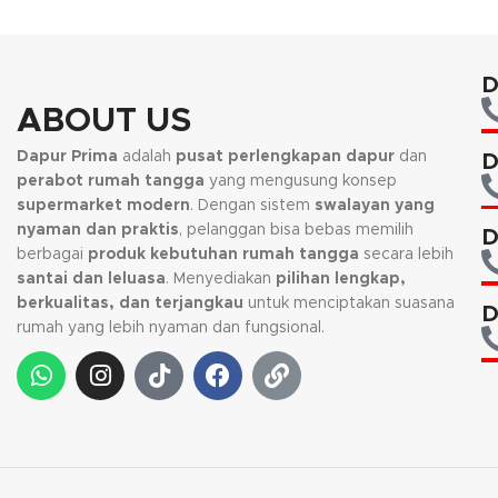
D
ABOUT US
Dapur Prima
adalah
pusat perlengkapan dapur
dan
D
perabot rumah tangga
yang mengusung konsep
supermarket modern
. Dengan sistem
swalayan yang
nyaman dan praktis
, pelanggan bisa bebas memilih
D
berbagai
produk kebutuhan rumah tangga
secara lebih
santai dan leluasa
. Menyediakan
pilihan lengkap,
berkualitas, dan terjangkau
untuk menciptakan suasana
D
rumah yang lebih nyaman dan fungsional.