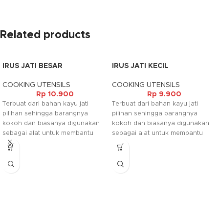
Related products
IRUS JATI BESAR
IRUS JATI KECIL
COOKING UTENSILS
COOKING UTENSILS
Rp
10.900
Rp
9.900
Terbuat dari bahan kayu jati
Terbuat dari bahan kayu jati
pilihan sehingga barangnya
pilihan sehingga barangnya
kokoh dan biasanya digunakan
kokoh dan biasanya digunakan
sebagai alat untuk membantu
sebagai alat untuk membantu
pada saat memasak. Irus ini
pada saat memasak. Irus ini
umum digunakan dalam rumah
umum digunakan dalam rumah
tangga, hotel, rumah makan,
tangga, hotel, rumah makan,
restaurant maupun tempat
restaurant maupun tempat
lainnya sesuai dengan keperluan.
lainnya sesuai dengan keperluan.