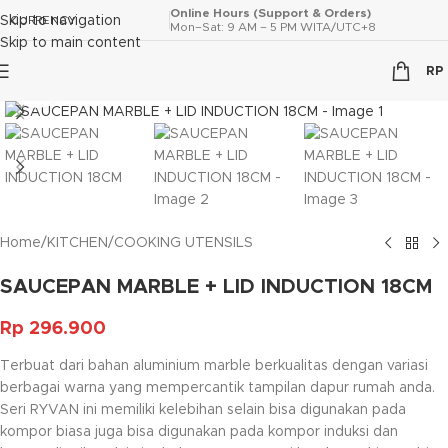
Online Hours (Support & Orders)
Skip to navigation
CURRENCY
Mon–Sat: 9 AM – 5 PM WITA/UTC+8
Skip to main content
RP
Click to enlarge
Home
/
KITCHEN
/
COOKING UTENSILS
SAUCEPAN MARBLE + LID INDUCTION 18CM
Rp
296.900
Terbuat dari bahan aluminium marble berkualitas dengan variasi
berbagai warna yang mempercantik tampilan dapur rumah anda.
Seri RYVAN ini memiliki kelebihan selain bisa digunakan pada
kompor biasa juga bisa digunakan pada kompor induksi dan