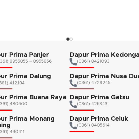
upun bahan makanan lainnya.
penggunaanya dan cara perawa
t membantu ibu rumah tangga
mudah.
kan jumlah takaran bahan yang
ur Prima Panjer
Dapur Prima Kedong
361) 8955855 – 8955856​
(0361) 8421093
ur Prima Dalung
Dapur Prima Nusa Du
361) 412104
(0361) 4729245
ur Prima Buana Raya
Dapur Prima Gatsu
0361) 480600
(0361) 426343
ur Prima Monang
Dapur Prima Celuk
ing
(0361) 8405614
361) 490411​