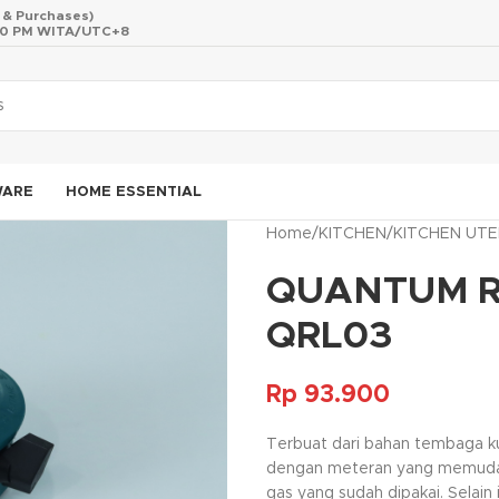
s & Purchases)
 10 PM WITA/UTC+8
WARE
HOME ESSENTIAL
Home
/
KITCHEN
/
KITCHEN UTE
QUANTUM R
QRL03
Rp
93.900
Terbuat dari bahan tembaga kua
dengan meteran yang memudah
gas yang sudah dipakai. Selain 