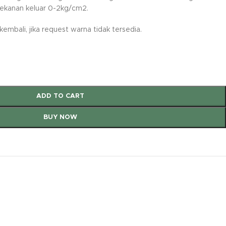
tekanan keluar 0-2kg/cm2.
mbali, jika request warna tidak tersedia.
ADD TO CART
BUY NOW