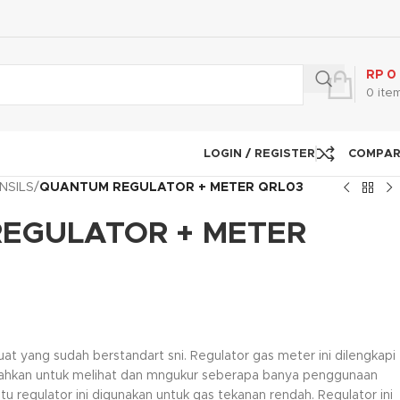
RP
0
0
ite
LOGIN / REGISTER
COMPA
NSILS
/
QUANTUM REGULATOR + METER QRL03
EGULATOR + METER
t yang sudah berstandart sni. Regulator gas meter ini dilengkapi
kan untuk melihat dan mngukur seberapa banya penggunaan
itu regulator ini digunakan untuk gas tekanan rendah. Regulator ini