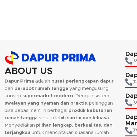
warna warni yang menambah kesan indah
beras, gula ma
pada dapur maupun rumah anda.
Alat ini sanga
dalam menentu
Kami akan menghubungi Anda kembali, jika
diperlukan.
request warna tidak tersedia.
Dap
(0
ABOUT US
Dap
Dapur Prima
adalah
pusat perlengkapan dapur
(0
dan
perabot rumah tangga
yang mengusung
Dap
konsep
supermarket modern
. Dengan sistem
(
swalayan yang nyaman dan praktis
, pelanggan
bisa bebas memilih berbagai
produk kebutuhan
Dap
rumah tangga
secara lebih
santai dan leluasa
.
Man
Menyediakan
pilihan lengkap, berkualitas, dan
(0
terjangkau
untuk menciptakan suasana rumah