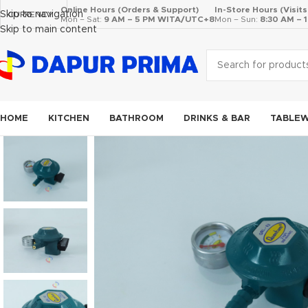
Online Hours (Orders & Support)
In-Store Hours (Visit
Skip to navigation
CURRENCY
Mon – Sat:
9 AM – 5 PM WITA/UTC+8
Mon – Sun:
8:30 AM –
Skip to main content
HOME
KITCHEN
BATHROOM
DRINKS & BAR
TABLE