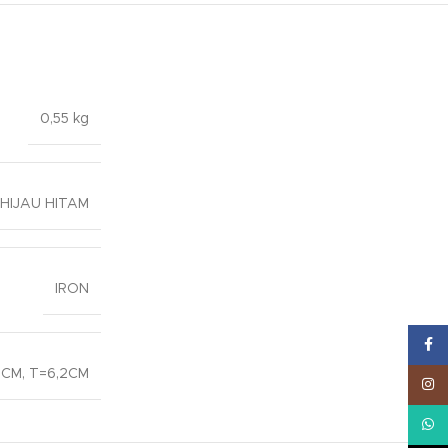
0,55 kg
HIJAU HITAM
IRON
Face
5CM, T=6,2CM
Inst
What