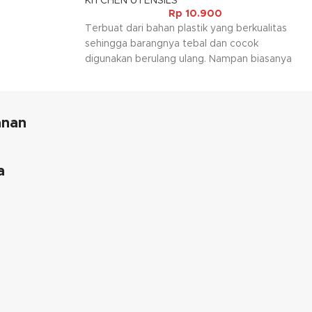
KITCHEN UTENSILS
tannya juga
Rp
10.900
Terbuat dari bahan plastik yang berkualitas
sehingga barangnya tebal dan cocok
digunakan berulang ulang. Nampan biasanya
digunakan sebagai tempat atau alas untuk
makanan maupun minuman. Selain itu juga bisa
digunakan sebagai wadah serbaguna dan
anan
cocok digunakan pada rumah tangga maupun
keperluan lainnya, selain itu juga tersedia
dalam warna warni yang menambah kesan
mewah pada barangnya.
a
Kami akan menghubungi Anda kembali, jika
request warna tidak tersedia.