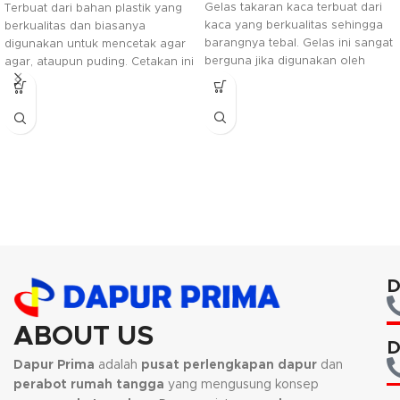
Gelas takaran kaca terbuat dari
Terbuat dari bahan plastik yang
kaca yang berkualitas sehingga
berkualitas dan biasanya
barangnya tebal. Gelas ini sangat
digunakan untuk mencetak agar
berguna jika digunakan oleh
agar, ataupun puding. Cetakan ini
bartender agar memudahkan
aman digunakan dan mudah
untuk mentakar mnuman.
untuk dibersihkan.
D
ABOUT US
D
Dapur Prima
adalah
pusat perlengkapan dapur
dan
perabot rumah tangga
yang mengusung konsep