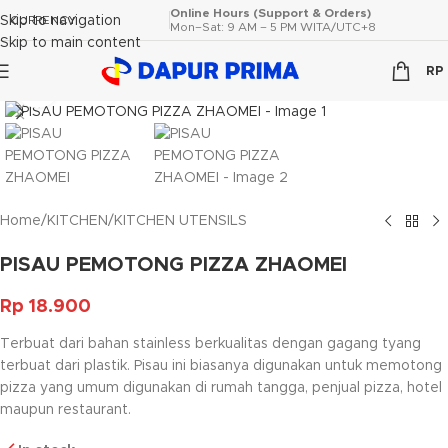
Online Hours (Support & Orders)
Skip to navigation
CURRENCY
Mon–Sat: 9 AM – 5 PM WITA/UTC+8
Skip to main content
RP
Click to enlarge
Home
/
KITCHEN
/
KITCHEN UTENSILS
PISAU PEMOTONG PIZZA ZHAOMEI
Rp
18.900
Terbuat dari bahan stainless berkualitas dengan gagang tyang
terbuat dari plastik. Pisau ini biasanya digunakan untuk memotong
pizza yang umum digunakan di rumah tangga, penjual pizza, hotel
maupun restaurant.