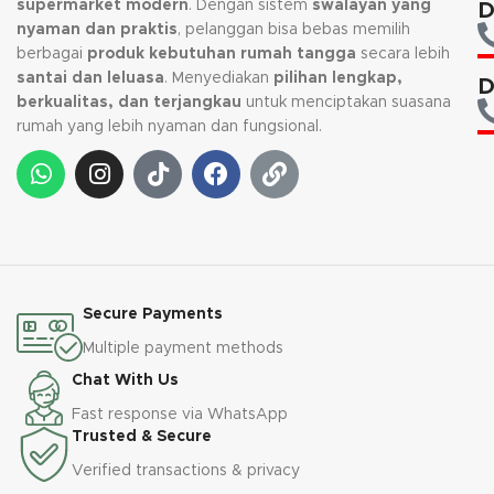
supermarket modern
. Dengan sistem
swalayan yang
D
nyaman dan praktis
, pelanggan bisa bebas memilih
berbagai
produk kebutuhan rumah tangga
secara lebih
santai dan leluasa
. Menyediakan
pilihan lengkap,
D
berkualitas, dan terjangkau
untuk menciptakan suasana
rumah yang lebih nyaman dan fungsional.
Secure Payments
Multiple payment methods
Chat With Us
Fast response via WhatsApp
Trusted & Secure
Verified transactions & privacy