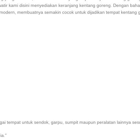
watir kami disini menyediakan keranjang kentang goreng. Dengan bah
odern, membuatnya semakin cocok untuk dijadikan tempat kentang gor
bagai tempat untuk sendok, garpu, sumpit maupun peralatan lainnya se
ia."