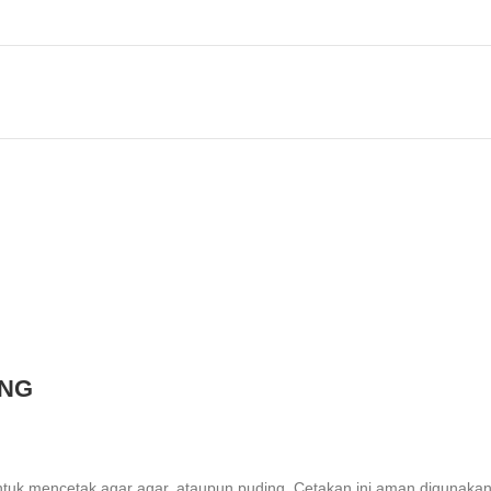
UNG
untuk mencetak agar agar, ataupun puding. Cetakan ini aman digunaka