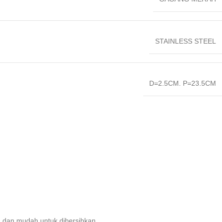
STAINLESS STEEL
D=2.5CM. P=23.5CM
n dan mudah untuk dibersihkan.