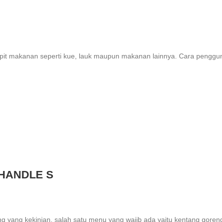
njepit makanan seperti kue, lauk maupun makanan lainnya. Cara peng
 HANDLE S
g yang kekinian, salah satu menu yang wajib ada yaitu kentang goreng