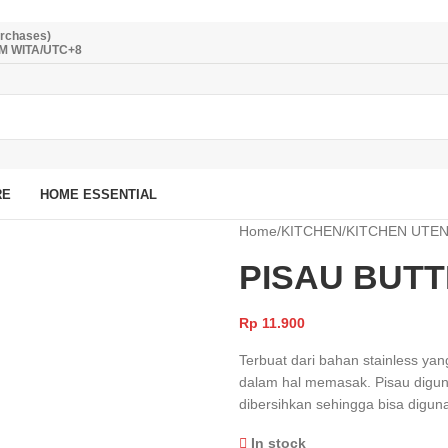
urchases)
PM WITA/UTC+8
RE
HOME ESSENTIAL
Home
/
KITCHEN
/
KITCHEN UTEN
PISAU BUT
Rp
11.900
Terbuat dari bahan stainless yan
dalam hal memasak. Pisau digu
dibersihkan sehingga bisa digun
In stock