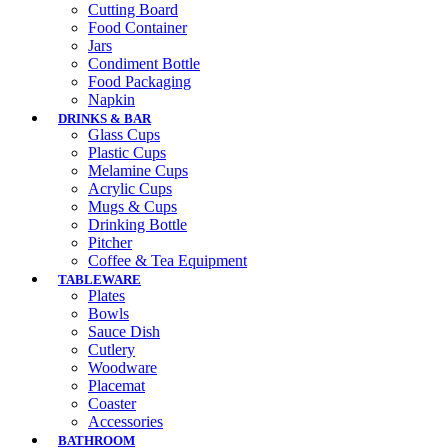
Cutting Board
Food Container
Jars
Condiment Bottle
Food Packaging
Napkin
DRINKS & BAR
Glass Cups
Plastic Cups
Melamine Cups
Acrylic Cups
Mugs & Cups
Drinking Bottle
Pitcher
Coffee & Tea Equipment
TABLEWARE
Plates
Bowls
Sauce Dish
Cutlery
Woodware
Placemat
Coaster
Accessories
BATHROOM