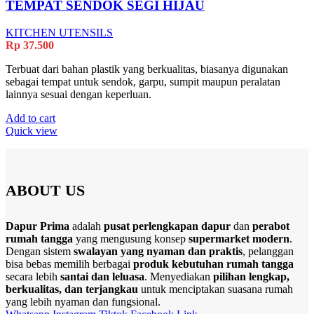
TEMPAT SENDOK SEGI HIJAU
KITCHEN UTENSILS
Rp
37.500
Terbuat dari bahan plastik yang berkualitas, biasanya digunakan
sebagai tempat untuk sendok, garpu, sumpit maupun peralatan
lainnya sesuai dengan keperluan.
Add to cart
Quick view
ABOUT US
Dapur Prima
adalah
pusat perlengkapan dapur
dan
perabot
rumah tangga
yang mengusung konsep
supermarket modern
.
Dengan sistem
swalayan yang nyaman dan praktis
, pelanggan
bisa bebas memilih berbagai
produk kebutuhan rumah tangga
secara lebih
santai dan leluasa
. Menyediakan
pilihan lengkap,
berkualitas, dan terjangkau
untuk menciptakan suasana rumah
yang lebih nyaman dan fungsional.