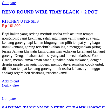
Compare
RENO ROUND WIRE TRAY BLACK + 2 POT
KITCHEN UTENSILS
Rp
161.900
Bagi kalian yang sedang merintis usaha cafe ataupun tempat
nongkrong yang kekinian, salah satu menu yang wajib ada yaitu
kentang goreng, tapi kalian bingung mau pilih tempat yang bagus
untuk kentang goreng tersebut? kalian ingin menggunakan piring
biasa? Jangan khawatir kami disini menyediakan keranjang kentang
goreng. Dengan bahan stainless yang sudah terstandarisasi Food
Grade, membuatnya aman saat digunakan pada makanan, dengan
design simple dan juga modern, membuatnya semakin cocok untuk
dijadikan tempat kentang goreng untuk usaha kalian. ayo tunggu
apalagi segera beli dicabang terdekat kami!
Add to cart
Quick view
Compare
SARUNG TANGAN PLASTIK CLEANY (100PCS)