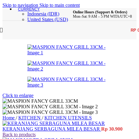
Skip to navigation
Skip to main content
CURRENCY
Online Hours (Support & Orders)
Indonesia (IDR)
Mon–Sat: 9 AM – 5 PM WITA/UTC+8
United States (USD)
RP
Click to enlarge
Home
/
KITCHEN
/
KITCHEN UTENSILS
KERANJANG SERBAGUNA MILEA BESAR
Rp
30.900
Back to products