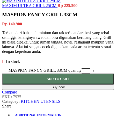
MAXIM ULTRA GRILL 25CM
Rp
225.500
MASPION FANCY GRILL 33CM
Rp
140.900
Terbuat dari bahan aluminium dan rak terbuat dari besi yang tebal
sehingga barangnya awet dan bisa digunakan berulang ulang. Grill
ini biasa dipakai untuk rumah tangga, hotel, restaurant maupun yang
lainnya. Alat ini sangat cocok digunakan pada acara tertentu sesuai
dengan keperluan anda.
In stock
MASPION FANCY GRILL 33CM quantity
ADD TO CART
Buy now
Compare
SKU:
7935
Category:
KITCHEN UTENSILS
Share:
ADDITIONAL INFORMATION