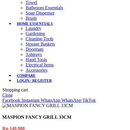
Towel
Bathroom Essentials
Soap Dispenser
Brush
HOME ESSENTIALS
Laundry
Gardening
Cleaning Tools
Storage Baskets
Doormats
Ashtrays
Hand Tools
Electrical Items
Accessories
COMPARE
LOGIN / REGISTER
Shopping cart
Close
Facebook
Instagram
WhatsApp
WhatsApp
TikTok
MASPION FANCY GRILL 33CM
Rp
140.900