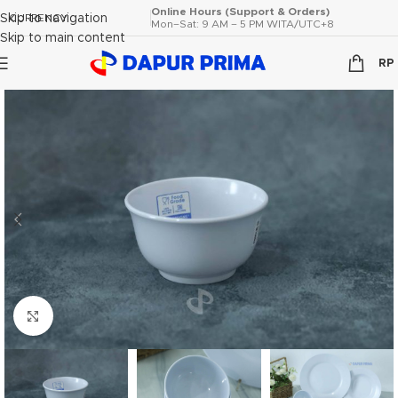
Online Hours (Support & Orders)
Skip to navigation
CURRENCY
Mon–Sat: 9 AM – 5 PM WITA/UTC+8
Skip to main content
RP
Click to enlarge