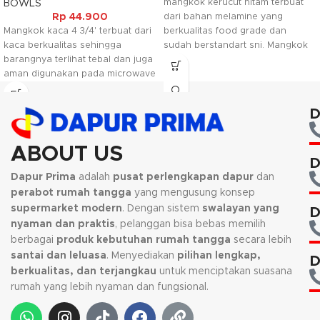
mangkok kerucut hitam terbuat
BOWLS
Rp
44.900
dari bahan melamine yang
Mangkok kaca 4 3/4' terbuat dari
berkualitas food grade dan
kaca berkualitas sehingga
sudah berstandart sni. Mangkok
barangnya terlihat tebal dan juga
ini biasanya digunakan sebagai
aman digunakan pada microwave
tempat makanan yang berkuah..
dan pencuci piring elektrik.
D
ABOUT US
D
Dapur Prima
adalah
pusat perlengkapan dapur
dan
perabot rumah tangga
yang mengusung konsep
supermarket modern
. Dengan sistem
swalayan yang
D
nyaman dan praktis
, pelanggan bisa bebas memilih
berbagai
produk kebutuhan rumah tangga
secara lebih
santai dan leluasa
. Menyediakan
pilihan lengkap,
D
berkualitas, dan terjangkau
untuk menciptakan suasana
rumah yang lebih nyaman dan fungsional.