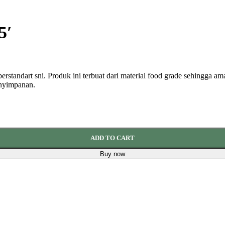
5′
erstandart sni. Produk ini terbuat dari material food grade sehingga a
enyimpanan.
ADD TO CART
Buy now