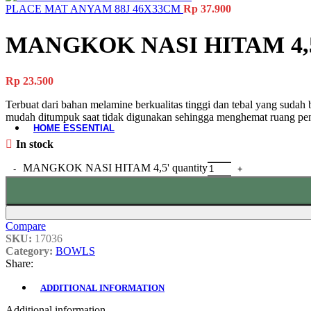
Material-Based
PLACE MAT ANYAM 88J 46X33CM
Rp
37.900
Woodware
MANGKOK NASI HITAM 4,
Table Add-ons
Rp
23.500
Placemat
Coaster
Terbuat dari bahan melamine berkualitas tinggi dan tebal yang sudah b
Accessories
mudah ditumpuk saat tidak digunakan sehingga menghemat ruang p
HOME ESSENTIAL
In stock
All Product
Laundry
MANGKOK NASI HITAM 4,5' quantity
Gardening
Cleaning Tools
Storage Baskets
Doormats
Compare
Ashtrays
SKU:
17036
Hand Tools
Category:
BOWLS
Electrical Items
Share:
Accessories
ADDITIONAL INFORMATION
Additional information