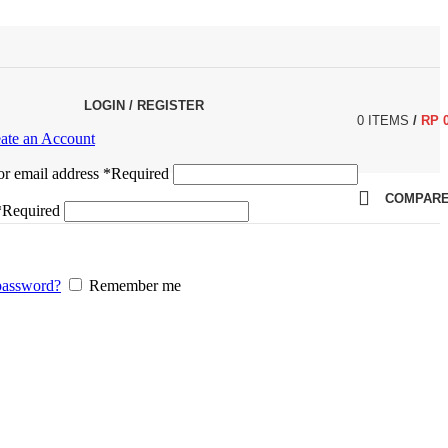
LOGIN / REGISTER
0
ITEMS
/
RP
ate an Account
r email address
*
Required
COMPAR
*
Required
password?
Remember me