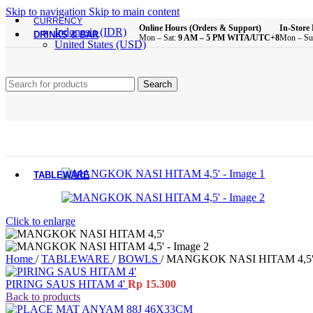
Brush
Skip to navigation
Skip to main content
Bathroom Essentials
CURRENCY
Online Hours (Orders & Support)
In-Store 
Indonesia (IDR)
DRINKS & BAR
Mon – Sat:
9 AM – 5 PM WITA/UTC+8
Mon – Su
United States (USD)
All Product
Glass Cups
Search
Plastic Cups
Melamine Cups
Acrylic Cups
Mugs & Cups
Drinking Bottle
Pitcher
Coffee & Tea Equipment
TABLEWARE
All Product
Click to enlarge
Main Dining Items
Plates
Home
/
TABLEWARE
/
BOWLS
/
MANGKOK NASI HITAM 4,5
Bowls
Sauce Dish
PIRING SAUS HITAM 4'
Rp
15.300
Cutlery
Back to products