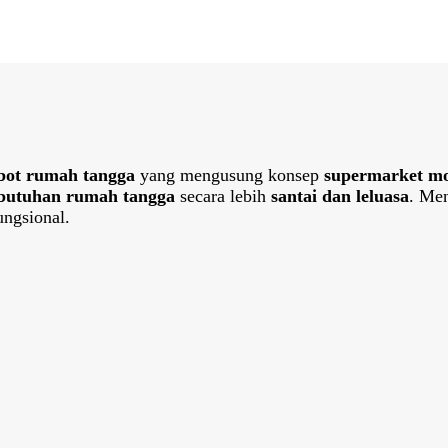
bot rumah tangga
yang mengusung konsep
supermarket m
butuhan rumah tangga
secara lebih
santai dan leluasa
. Me
ngsional.