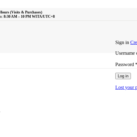
Hours (Visits & Purchases)
n:
8:30 AM – 10 PM WITA/UTC+8
Sign in
Cre
Username o
Password
Log in
Lost your 
′