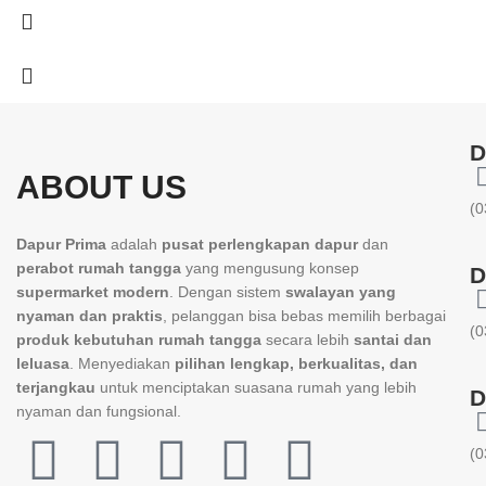
D
ABOUT US
(0
Dapur Prima
adalah
pusat perlengkapan dapur
dan
perabot rumah tangga
yang mengusung konsep
D
supermarket modern
. Dengan sistem
swalayan yang
nyaman dan praktis
, pelanggan bisa bebas memilih berbagai
(0
produk kebutuhan rumah tangga
secara lebih
santai dan
leluasa
. Menyediakan
pilihan lengkap, berkualitas, dan
terjangkau
untuk menciptakan suasana rumah yang lebih
D
nyaman dan fungsional.
(0