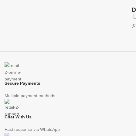
D
(0
Secure Payments
Multiple payment methods
Chat With Us
Fast response via WhatsApp