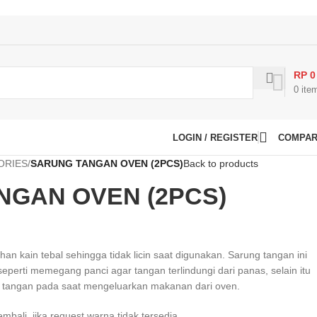
RP
0
0
ite
LOGIN / REGISTER
COMPA
ORIES
/
SARUNG TANGAN OVEN (2PCS)
Back to products
NGAN OVEN (2PCS)
han kain tebal sehingga tidak licin saat digunakan. Sarung tangan ini
perti memegang panci agar tangan terlindungi dari panas, selain itu
i tangan pada saat mengeluarkan makanan dari oven.
ali, jika request warna tidak tersedia.