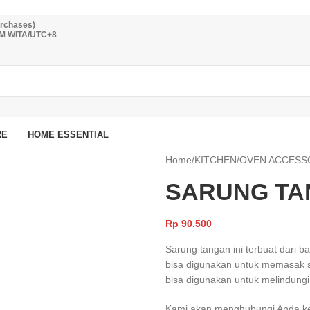
urchases)
PM WITA/UTC+8
RE
HOME ESSENTIAL
Home
/
KITCHEN
/
OVEN ACCESS
SARUNG TA
Rp
90.500
Sarung tangan ini terbuat dari ba
bisa digunakan untuk memasak se
bisa digunakan untuk melindung
Kami akan menghubungi Anda kemb