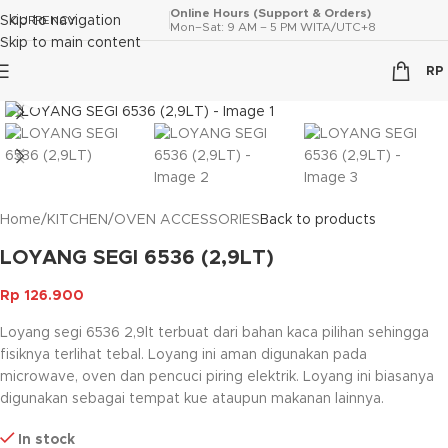
Online Hours (Support & Orders)
Skip to navigation
CURRENCY
Mon–Sat: 9 AM – 5 PM WITA/UTC+8
Skip to main content
RP
Click to enlarge
Home
/
KITCHEN
/
OVEN ACCESSORIES
Back to products
LOYANG SEGI 6536 (2,9LT)
Rp
126.900
Loyang segi 6536 2,9lt terbuat dari bahan kaca pilihan sehingga
fisiknya terlihat tebal. Loyang ini aman digunakan pada
microwave, oven dan pencuci piring elektrik. Loyang ini biasanya
digunakan sebagai tempat kue ataupun makanan lainnya.
In stock