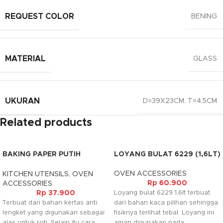
REQUEST COLOR
BENING
MATERIAL
GLASS
UKURAN
D=39X23CM. T=4.5CM
Related products
BAKING PAPER PUTIH
LOYANG BULAT 6229 (1,6LT)
30CMX10M (ROLL)
OVEN ACCESSORIES
KITCHEN UTENSILS
,
OVEN
Rp
60.900
ACCESSORIES
Rp
37.900
Loyang bulat 6229 1,6lt terbuat
Terbuat dari bahan kertas anti
dari bahan kaca pilihan sehingga
lengket yang digunakan sebagai
fisiknya terlihat tebal. Loyang ini
alas untuk roti. Selain itu cara
aman digunakan pada