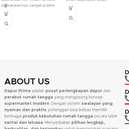
pemakaiannya sangat praktis
microwave, oven dan pencuci
hanya dengan disobek langsung
piring elektrik. Loyang ini
pada tempat yang sudah
biasanya digunakan sebagai
disediakan pisaunya. Dengan
tempat kue ataupun makanan
kertas ini lebih terjamin
lainnya.
kehigienisannya dan bisa
digunakan lebih dari sekali.
D
ABOUT US
Dapur Prima
adalah
pusat perlengkapan dapur
dan
D
perabot rumah tangga
yang mengusung konsep
supermarket modern
. Dengan sistem
swalayan yang
nyaman dan praktis
, pelanggan bisa bebas memilih
D
berbagai
produk kebutuhan rumah tangga
secara lebih
santai dan leluasa
. Menyediakan
pilihan lengkap,
berkualitas, dan terjangkau
untuk menciptakan suasana