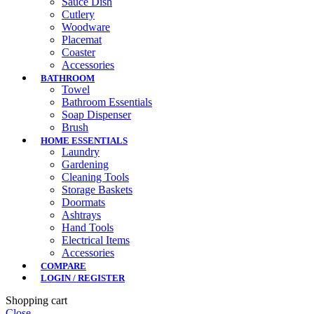
Sauce Dish
Cutlery
Woodware
Placemat
Coaster
Accessories
BATHROOM
Towel
Bathroom Essentials
Soap Dispenser
Brush
HOME ESSENTIALS
Laundry
Gardening
Cleaning Tools
Storage Baskets
Doormats
Ashtrays
Hand Tools
Electrical Items
Accessories
COMPARE
LOGIN / REGISTER
Shopping cart
Close