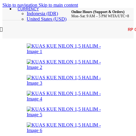
Skip to navigation
Skip to main content
CURRENCY
Online Hours (Support & Orders)
Indonesia (IDR)
Mon–Sat: 9 AM – 5 PM WITA/UTC+8
United States (USD)
RP