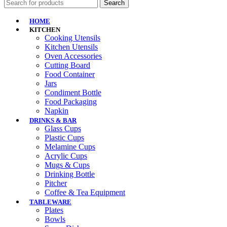
Search
HOME
KITCHEN
Cooking Utensils
Kitchen Utensils
Oven Accessories
Cutting Board
Food Container
Jars
Condiment Bottle
Food Packaging
Napkin
DRINKS & BAR
Glass Cups
Plastic Cups
Melamine Cups
Acrylic Cups
Mugs & Cups
Drinking Bottle
Pitcher
Coffee & Tea Equipment
TABLEWARE
Plates
Bowls