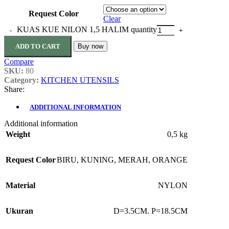
Request Color
Clear
KUAS KUE NILON 1,5 HALIM quantity
ADD TO CART
Buy now
Compare
SKU:
80
Category:
KITCHEN UTENSILS
Share:
ADDITIONAL INFORMATION
Additional information
Weight
0,5 kg
Request Color
BIRU
,
KUNING
,
MERAH
,
ORANGE
Material
NYLON
Ukuran
D=3.5CM. P=18.5CM