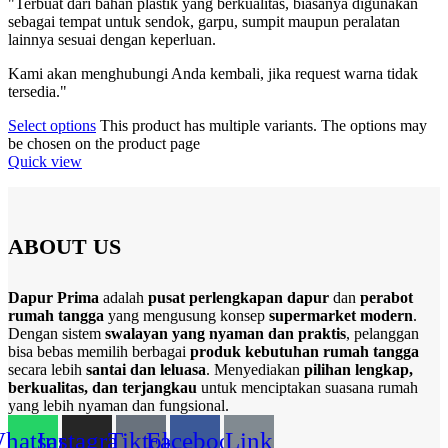
"Terbuat dari bahan plastik yang berkualitas, biasanya digunakan
sebagai tempat untuk sendok, garpu, sumpit maupun peralatan
lainnya sesuai dengan keperluan.
Kami akan menghubungi Anda kembali, jika request warna tidak
tersedia."
Select options
This product has multiple variants. The options may
be chosen on the product page
Quick view
ABOUT US
Dapur Prima
adalah
pusat perlengkapan dapur
dan
perabot
rumah tangga
yang mengusung konsep
supermarket modern
.
Dengan sistem
swalayan yang nyaman dan praktis
, pelanggan
bisa bebas memilih berbagai
produk kebutuhan rumah tangga
secara lebih
santai dan leluasa
. Menyediakan
pilihan lengkap,
berkualitas, dan terjangkau
untuk menciptakan suasana rumah
yang lebih nyaman dan fungsional.
hatsapp
Instagram
Tiktok
Facebook
Link