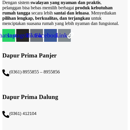
Dengan sistem
swalayan yang nyaman dan praktis
,
pelanggan bisa bebas memilih berbagai
produk kebutuhan
rumah tangga
secara lebih
santai dan leluasa
. Menyediakan
pilihan lengkap, berkualitas, dan terjangkau
untuk
menciptakan suasana rumah yang lebih nyaman dan fungsional.
atsapp
Instagram
Tiktok
Facebook
Link
Dapur Prima Panjer
(0361) 8955855 – 8955856​
Dapur Prima Dalung
(0361) 412104