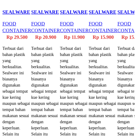
SEALWARE
SEALWARE
SEALWARE
SEALWARE
SEALW
FRESH
FRESH
FRESH
FRESH
TRANS
FOOD
FOOD
FOOD
FOOD
FOOD
TRANS
TRANS
TRANS
TRANS
BULAT
CONTAINER
CONTAINER
CONTAINER
CONTAINER
CONTAI
SEGI
SEGI
SEGI
SEGI
(0,9LT)
Rp
29.500
Rp
20.900
Rp
11.900
Rp
15.900
Rp
15.
(1,88LT)
(1045ML)
(230ML)
(370ML)
Terbuat dari
Terbuat dari
Terbuat dari
Terbuat dari
Terbuat dar
bahan plastik
bahan plastik
bahan plastik
bahan plastik
bahan plast
yang
yang
yang
yang
yang
berkualitas.
berkualitas.
berkualitas.
berkualitas.
berkualitas
Sealware ini
Sealware ini
Sealware ini
Sealware ini
Sealware i
biasanya
biasanya
biasanya
biasanya
biasanya
digunakan
digunakan
digunakan
digunakan
digunakan
sebagai tempat
sebagai tempat
sebagai tempat
sebagai tempat
sebagai te
kue kering
kue kering
kue kering
kue kering
kue kering
maupun sebagai
maupun sebagai
maupun sebagai
maupun sebagai
maupun se
tempat bahan
tempat bahan
tempat bahan
tempat bahan
tempat bah
makanan sesuai
makanan sesuai
makanan sesuai
makanan sesuai
makanan se
dengan
dengan
dengan
dengan
dengan
keperluan.
keperluan.
keperluan.
keperluan.
keperluan.
Selain itu
Selain itu
Selain itu
Selain itu
Selain itu