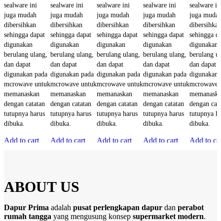
sealware ini
sealware ini
sealware ini
sealware ini
sealware in
juga mudah
juga mudah
juga mudah
juga mudah
juga muda
dibersihkan
dibersihkan
dibersihkan
dibersihkan
dibersihka
sehingga dapat
sehingga dapat
sehingga dapat
sehingga dapat
sehingga d
digunakan
digunakan
digunakan
digunakan
digunakan
berulang ulang,
berulang ulang,
berulang ulang,
berulang ulang,
berulang u
dan dapat
dan dapat
dan dapat
dan dapat
dan dapat
digunakan pada
digunakan pada
digunakan pada
digunakan pada
digunakan 
mcrowave untuk
mcrowave untuk
mcrowave untuk
mcrowave untuk
mcrowave 
memanaskan
memanaskan
memanaskan
memanaskan
memanask
dengan catatan
dengan catatan
dengan catatan
dengan catatan
dengan cat
tutupnya harus
tutupnya harus
tutupnya harus
tutupnya harus
tutupnya h
dibuka.
dibuka.
dibuka.
dibuka.
dibuka.
Add to cart
Add to cart
Add to cart
Add to cart
Add to ca
Quick view
Quick view
Quick view
Quick view
Quick vi
ABOUT US
Dapur Prima
adalah
pusat perlengkapan dapur
dan
perabot
rumah tangga
yang mengusung konsep
supermarket modern
.