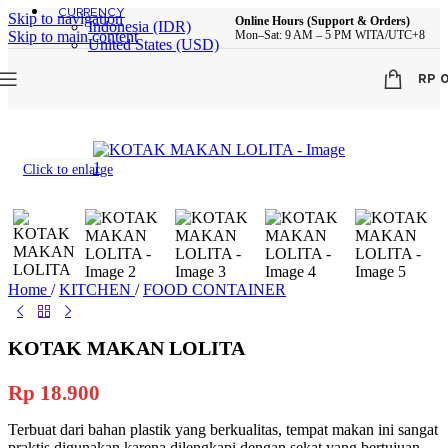
CURRENCY
Skip to navigation
Online Hours (Support & Orders)
Indonesia (IDR)
Skip to main content
Mon–Sat: 9 AM – 5 PM WITA/UTC+8
United States (USD)
RP
Click to enlarge
Home
/
KITCHEN
/
FOOD CONTAINER
KOTAK MAKAN LOLITA
Rp
18.900
Terbuat dari bahan plastik yang berkualitas, tempat makan ini sangat
praktis digunakan karena dilengkapi dengan sekat yang bertujuan