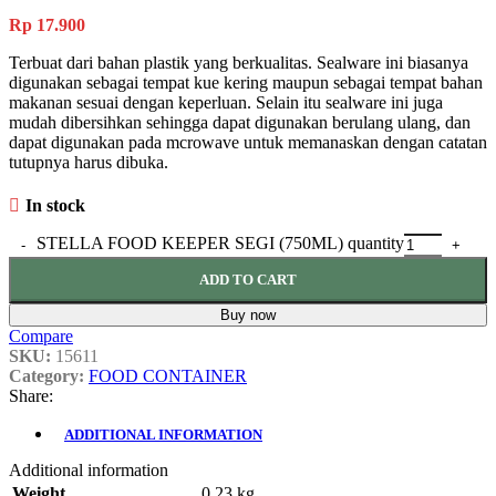
Rp
17.900
Terbuat dari bahan plastik yang berkualitas. Sealware ini biasanya
digunakan sebagai tempat kue kering maupun sebagai tempat bahan
makanan sesuai dengan keperluan. Selain itu sealware ini juga
mudah dibersihkan sehingga dapat digunakan berulang ulang, dan
dapat digunakan pada mcrowave untuk memanaskan dengan catatan
tutupnya harus dibuka.
In stock
STELLA FOOD KEEPER SEGI (750ML) quantity
ADD TO CART
Buy now
Compare
SKU:
15611
Category:
FOOD CONTAINER
Share:
ADDITIONAL INFORMATION
Additional information
Weight
0,23 kg