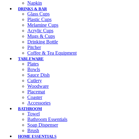
Napkin
DRINKS & BAR
Glass Cups
Plastic Cups
Melamine Cups
Acrylic Cups
Mugs & Cups
Drinking Bottle
Pitcher
Coffee & Tea Equipment
TABLEWARE
Plates
Bowls
Sauce Dish
Cutlery
Woodware
Placemat
Coaster
Accessories
BATHROOM
Towel
Bathroom Essentials
Soap Dispenser
Brush
HOME ESSENTIALS