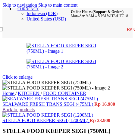
Skip to navigation
Skip to main content
CURRENCY
Online Hours (Support & Orders)
Indonesia (IDR)
Mon–Sat: 9 AM – 5 PM WITA/UTC+8
United States (USD)
RP
Click to enlarge
Home
/
KITCHEN
/
FOOD CONTAINER
SEALWARE FRESH TRANS SEGI (475ML)
Rp
16.900
Back to products
STELLA FOOD KEEPER SEGI (1200ML)
Rp
23.900
STELLA FOOD KEEPER SEGI (750ML)