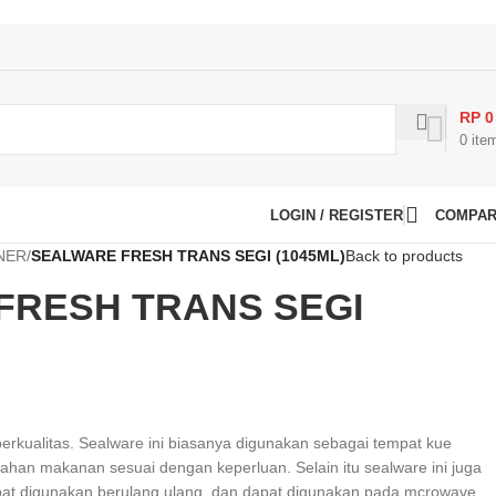
RP
0
0
ite
LOGIN / REGISTER
COMPA
NER
/
SEALWARE FRESH TRANS SEGI (1045ML)
Back to products
FRESH TRANS SEGI
berkualitas. Sealware ini biasanya digunakan sebagai tempat kue
han makanan sesuai dengan keperluan. Selain itu sealware ini juga
at digunakan berulang ulang, dan dapat digunakan pada mcrowave