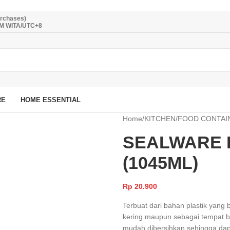
urchases)
PM WITA/UTC+8
RE
HOME ESSENTIAL
Home
/
KITCHEN
/
FOOD CONTAI
SEALWARE 
(1045ML)
Rp
20.900
Terbuat dari bahan plastik yang 
kering maupun sebagai tempat ba
mudah dibersihkan sehingga dap