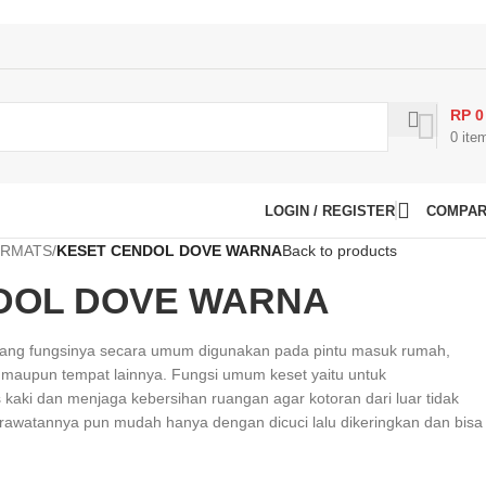
RP
0
0
ite
LOGIN / REGISTER
COMPA
RMATS
/
KESET CENDOL DOVE WARNA
Back to products
DOL DOVE WARNA
, yang fungsinya secara umum digunakan pada pintu masuk rumah,
 maupun tempat lainnya. Fungsi umum keset yaitu untuk
aki dan menjaga kebersihan ruangan agar kotoran dari luar tidak
awatannya pun mudah hanya dengan dicuci lalu dikeringkan dan bisa