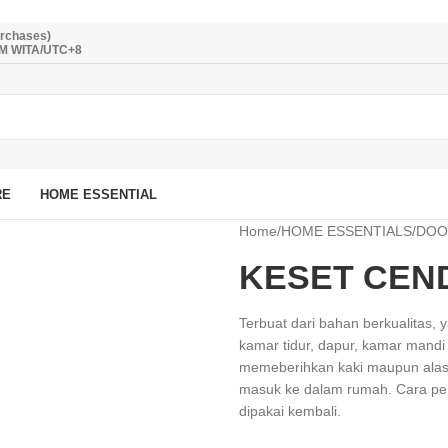
urchases)
PM WITA/UTC+8
RE
HOME ESSENTIAL
Home
/
HOME ESSENTIALS
/
DOO
KESET CEN
Terbuat dari bahan berkualitas
kamar tidur, dapur, kamar mandi
memeberihkan kaki maupun alas k
masuk ke dalam rumah. Cara per
dipakai kembali.