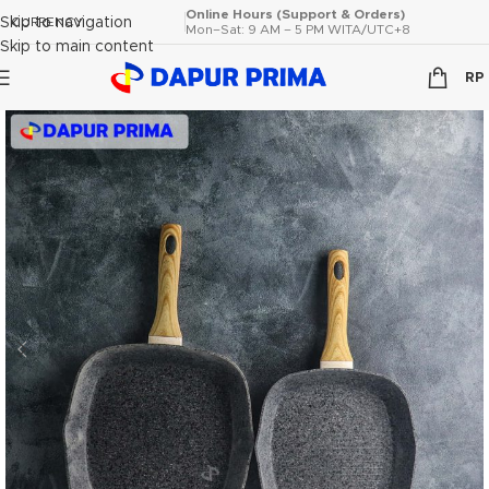
Online Hours (Support & Orders)
Skip to navigation
CURRENCY
Mon–Sat: 9 AM – 5 PM WITA/UTC+8
Skip to main content
RP