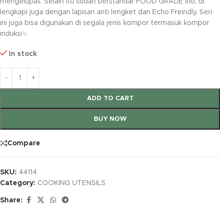
mengelupas. Selain itu sudah berstandar FOOD GRADE lho, di
lengkapi juga dengan lapisan anti lengket dan Echo Freindly. Seri
ini juga bisa digunakan di segala jenis kompor termasuk kompor
induksi✨
In stock
ADD TO CART
BUY NOW
Compare
SKU:
44114
Category:
COOKING UTENSILS
Share: