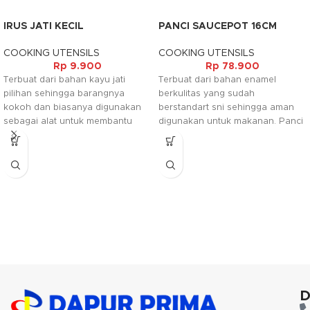
IRUS JATI KECIL
PANCI SAUCEPOT 16CM
COOKING UTENSILS
COOKING UTENSILS
Rp
9.900
Rp
78.900
Terbuat dari bahan kayu jati
Terbuat dari bahan enamel
pilihan sehingga barangnya
berkulitas yang sudah
kokoh dan biasanya digunakan
berstandart sni sehingga aman
sebagai alat untuk membantu
digunakan untuk makanan. Panci
pada saat memasak. Irus ini
ini tersedia dalam motif bunga
umum digunakan dalam rumah
atau buah yang mempercantik
tangga, hotel, rumah makan,
tampilannya.
restaurant maupun tempat
lainnya sesuai dengan keperluan.
D