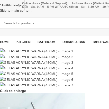
Online Hours (Orders & Support)
In-Store Hours (Visits & P
Skip to navigation
CURRENCY
Mon – Sat:
9 AM – 5 PM WITA/UTC+8
Mon – Sun:
8:30 AM – 10 
Skip to main content
HOME
KITCHEN
BATHROOM
DRINKS & BAR
TABLEWA
Click to enlarge