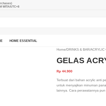
urchases)
PM WITA/UTC+8
RE
HOME ESSENTIAL
Home
/
DRINKS & BAR
/
ACRYLIC
GELAS ACRY
Rp
44.900
Terbuat dari bahan acrylic anti 
untuk menyajikan minuman panas 
lainnya. Cara perawatannya pun