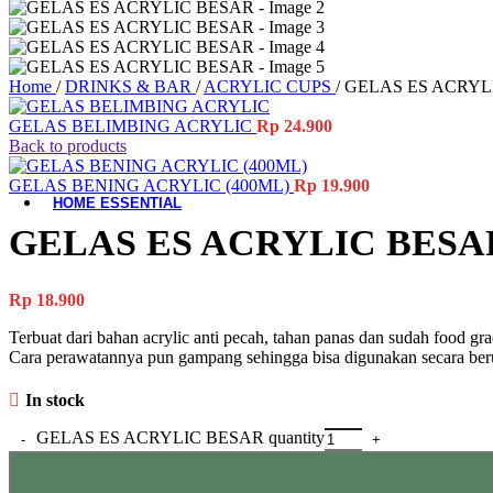
Material-Based
Woodware
Home
/
DRINKS & BAR
/
ACRYLIC CUPS
/
GELAS ES ACRYL
Table Add-ons
GELAS BELIMBING ACRYLIC
Rp
24.900
Placemat
Back to products
Coaster
Accessories
GELAS BENING ACRYLIC (400ML)
Rp
19.900
HOME ESSENTIAL
GELAS ES ACRYLIC BESA
All Product
Laundry
Gardening
Rp
18.900
Cleaning Tools
Storage Baskets
Terbuat dari bahan acrylic anti pecah, tahan panas dan sudah food gr
Doormats
Cara perawatannya pun gampang sehingga bisa digunakan secara ber
Ashtrays
Hand Tools
In stock
Electrical Items
Accessories
GELAS ES ACRYLIC BESAR quantity