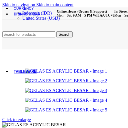
Brush
Skip to navigation
Skip to main content
Bathroom Essentials
CURRENCY
Online Hours (Orders & Support)
In-Store 
Indonesia (IDR)
DRINKS & BAR
Mon – Sat:
9 AM – 5 PM WITA/UTC+8
Mon – Su
United States (USD)
All Product
Glass Cups
Search
Plastic Cups
Melamine Cups
Acrylic Cups
Mugs & Cups
Drinking Bottle
Pitcher
Coffee & Tea Equipment
TABLEWARE
All Product
Main Dining Items
Plates
Bowls
Sauce Dish
Click to enlarge
Cutlery