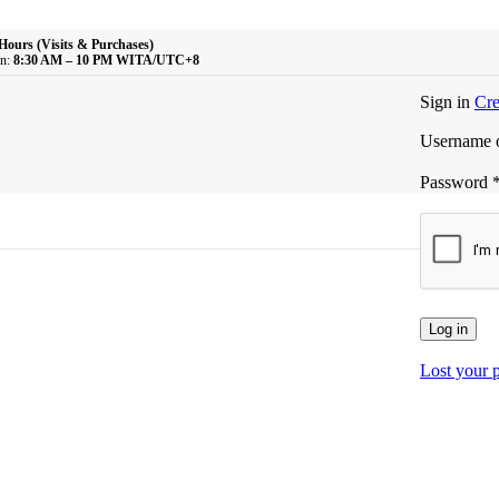
Hours (Visits & Purchases)
n:
8:30 AM – 10 PM WITA/UTC+8
Sign in
Cre
Username o
Password
Log in
Lost your 