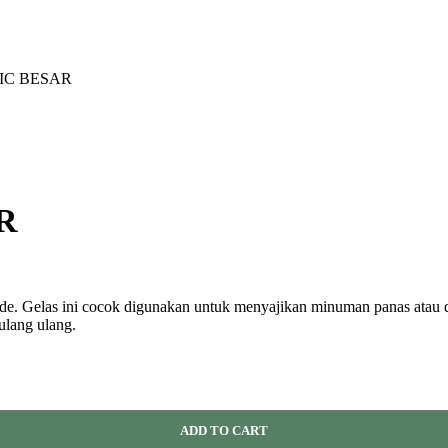
IC BESAR
R
ade. Gelas ini cocok digunakan untuk menyajikan minuman panas atau di
ulang ulang.
ADD TO CART