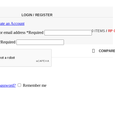
LOGIN / REGISTER
ate an Account
0
ITEMS
/
RP
r email address
*
Required
*
Required
COMPAR
password?
Remember me