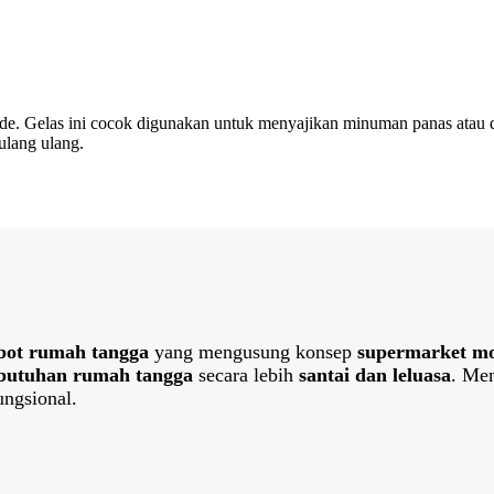
ade. Gelas ini cocok digunakan untuk menyajikan minuman panas atau di
ulang ulang.
bot rumah tangga
yang mengusung konsep
supermarket m
butuhan rumah tangga
secara lebih
santai dan leluasa
. Me
ngsional.