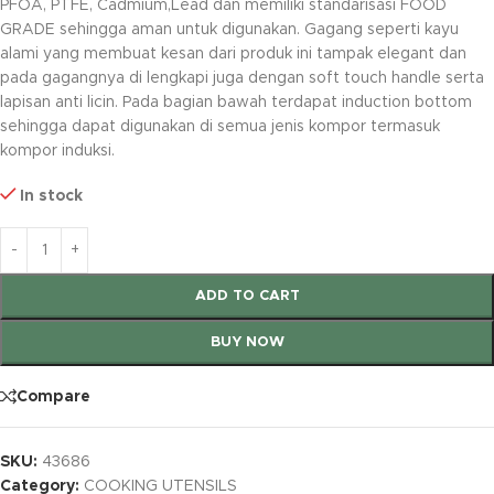
PFOA, PTFE, Cadmium,Lead dan memiliki standarisasi FOOD
GRADE sehingga aman untuk digunakan. Gagang seperti kayu
alami yang membuat kesan dari produk ini tampak elegant dan
pada gagangnya di lengkapi juga dengan soft touch handle serta
lapisan anti licin. Pada bagian bawah terdapat induction bottom
sehingga dapat digunakan di semua jenis kompor termasuk
kompor induksi.
In stock
ADD TO CART
BUY NOW
Compare
SKU:
43686
Category:
COOKING UTENSILS