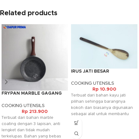
Related products
IRUS JATI BESAR
COOKING UTENSILS
Rp
10.900
FRYPAN MARBLE GAGANG
Terbuat dari bahan kayu jati
KAYU 20CM
pilihan sehingga barangnya
COOKING UTENSILS
kokoh dan biasanya digunakan
Rp
213.900
sebagai alat untuk membantu
Terbuat dari bahan marble
pada saat memasak. Irus ini
coating dengan 3 lapisan, anti
umum digunakan dalam rumah
lengket dan tidak mudah
tangga, hotel, rumah makan,
terkelupas. Bahan yang bebas
restaurant maupun tempat