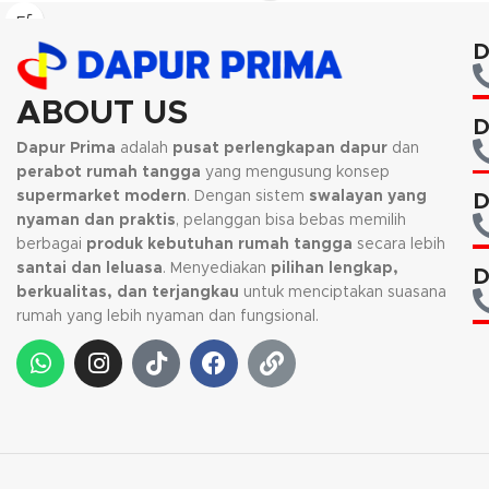
dari kandungan PFOA, PTFE,
lainnya sesuai dengan keperluan.
Cadmium,Lead dan memiliki
D
standarisasi FOOD GRADE
sehingga aman untuk digunakan.
Gagang seperti kayu alami yang
ABOUT US
membuat kesan dari produk ini
D
tampak elegant dan pada
Dapur Prima
adalah
pusat perlengkapan dapur
dan
gagangnya di lengkapi juga
perabot rumah tangga
yang mengusung konsep
dengan soft touch handle serta
supermarket modern
. Dengan sistem
swalayan yang
D
lapisan anti licin. Pada bagian
nyaman dan praktis
, pelanggan bisa bebas memilih
bawah terdapat induction bottom
berbagai
produk kebutuhan rumah tangga
secara lebih
sehingga dapat digunakan di
santai dan leluasa
. Menyediakan
pilihan lengkap,
D
semua jenis kompor termasuk
berkualitas, dan terjangkau
untuk menciptakan suasana
kompor induksi.
rumah yang lebih nyaman dan fungsional.