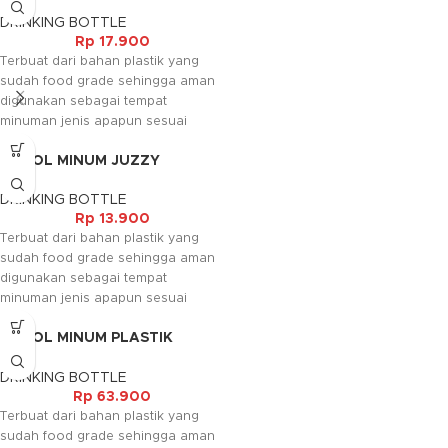
(600ML)
racun.
DRINKING BOTTLE
Rp
17.900
Terbuat dari bahan plastik yang
sudah food grade sehingga aman
digunakan sebagai tempat
minuman jenis apapun sesuai
dengan keperluan anda. Tersedia
BOTOL MINUM JUZZY
dalam warna warni yang
(250ML)
menambah kesan mewah pada
DRINKING BOTTLE
barangnya.
Rp
13.900
Kami akan menghubungi Anda
Terbuat dari bahan plastik yang
kembali, jika request warna tidak
sudah food grade sehingga aman
tersedia.
digunakan sebagai tempat
minuman jenis apapun sesuai
dengan keperluan anda. Tersedia
BOTOL MINUM PLASTIK
dalam warna warni yang
(900ML)
menambah kesan mewah pada
DRINKING BOTTLE
barangnya.
Rp
63.900
Kami akan menghubungi Anda
Terbuat dari bahan plastik yang
kembali, jika request warna tidak
sudah food grade sehingga aman