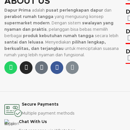
ABOUT US
kembali, jika request warna tidak
tersedia.
Dapur Prima
adalah
pusat perlengkapan dapur
dan
D
perabot rumah tangga
yang mengusung konsep
supermarket modern
. Dengan sistem
swalayan yang
nyaman dan praktis
, pelanggan bisa bebas memilih
D
berbagai
produk kebutuhan rumah tangga
secara lebih
santai dan leluasa
. Menyediakan
pilihan lengkap,
berkualitas, dan terjangkau
untuk menciptakan suasana
D
rumah yang lebih nyaman dan fungsional.
Secure Payments
Multiple payment methods
Chat With Us