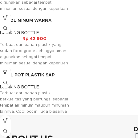
tersedia.
digunakan sebagai tempat
minuman sesuai dengan keperluan
anda. Tersedia dalam warna warni
BOTOL MINUM WARNA
yang menambah kesan mewah
(500ML)
pada barangnya.
DRINKING BOTTLE
Rp
42.900
Terbuat dari bahan plastik yang
sudah food grade sehingga aman
digunakan sebagai tempat
minuman sesuai dengan keperluan
anda. Tersedia dalam warna warni
COOL POT PLASTIK SAP
yang menambah kesan mewah
pada barangnya.
DRINKING BOTTLE
Kami akan menghubungi Anda
Terbuat dari bahan plastik
kembali, jika request warna tidak
berkualitas yang berfungsi sebagai
tersedia.
tempat air minum maupun minuman
lainnya. Cool pot ini juga biasanya
digunakan untuk tempat air yang
akan disimpan di kulkas.
D
Kami akan menghubungi Anda