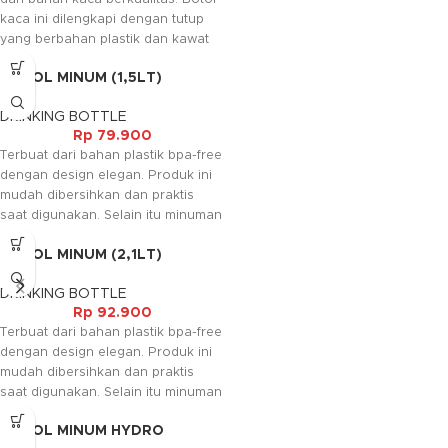
kaca ini dilengkapi dengan tutup
yang berbahan plastik dan kawat
yang berfungsi untuk menjaga
BOTOL MINUM (1,5LT)
minuman agar tidak tumpah. Botol
ini biasanya digunakan sebagai
DRINKING BOTTLE
tempat minyak atau minuman.
Rp
79.900
Terbuat dari bahan plastik bpa-free
dengan design elegan. Produk ini
mudah dibersihkan dan praktis
saat digunakan. Selain itu minuman
tidak mudah tumpah dan terbuat
BOTOL MINUM (2,1LT)
dari material aman dan bebas
racun.
DRINKING BOTTLE
Rp
92.900
Terbuat dari bahan plastik bpa-free
dengan design elegan. Produk ini
mudah dibersihkan dan praktis
saat digunakan. Selain itu minuman
tidak mudah tumpah dan terbuat
BOTOL MINUM HYDRO
dari material aman dan bebas