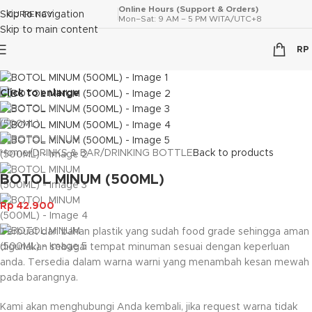
Online Hours (Support & Orders)
Skip to navigation
CURRENCY
Mon–Sat: 9 AM – 5 PM WITA/UTC+8
Skip to main content
RP
Click to enlarge
Home
/
DRINKS & BAR
/
DRINKING BOTTLE
Back to products
BOTOL MINUM (500ML)
Rp
42.900
Terbuat dari bahan plastik yang sudah food grade sehingga aman
digunakan sebagai tempat minuman sesuai dengan keperluan
anda. Tersedia dalam warna warni yang menambah kesan mewah
pada barangnya.
Kami akan menghubungi Anda kembali, jika request warna tidak