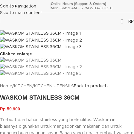
Online Hours (Support & Orders)
Skip to navigation
CURRENCY
Mon–Sat: 9 AM – 5 PM WITA/UTC+8
Skip to main content
RP
Click to enlarge
Home
/
KITCHEN
/
KITCHEN UTENSILS
Back to products
WASKOM STAINLESS 36CM
Rp
59.900
Terbuat dari bahan stainless yang berkualitas. Waskom ini
biasanya digunakan untuk mengadonkan makanan dan untuk
mencuci buah maupun sayur. Bahan yang tebal membuat waskom