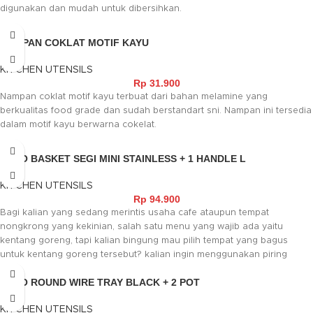
digunakan dan mudah untuk dibersihkan.
NAMPAN COKLAT MOTIF KAYU
KITCHEN UTENSILS
Rp
31.900
Nampan coklat motif kayu terbuat dari bahan melamine yang
berkualitas food grade dan sudah berstandart sni. Nampan ini tersedia
dalam motif kayu berwarna cokelat.
RENO BASKET SEGI MINI STAINLESS + 1 HANDLE L
KITCHEN UTENSILS
Rp
94.900
Bagi kalian yang sedang merintis usaha cafe ataupun tempat
nongkrong yang kekinian, salah satu menu yang wajib ada yaitu
kentang goreng, tapi kalian bingung mau pilih tempat yang bagus
untuk kentang goreng tersebut? kalian ingin menggunakan piring
biasa? Jangan khawatir kami disini menyediakan keranjang kentang
RENO ROUND WIRE TRAY BLACK + 2 POT
goreng. Dengan bahan stainless yang sudah terstandarisasi Food
Grade, membuatnya aman saat digunakan pada makanan, dengan
KITCHEN UTENSILS
design simple dan juga modern, membuatnya semakin cocok untuk