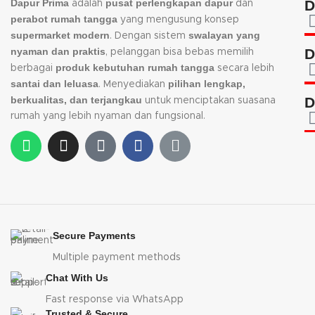
Dapur Prima
pusat perlengkapan dapur
D
adalah
dan
perabot rumah tangga
yang mengusung konsep
supermarket modern
swalayan yang
. Dengan sistem
nyaman dan praktis
D
, pelanggan bisa bebas memilih
produk kebutuhan rumah tangga
berbagai
secara lebih
santai dan leluasa
pilihan lengkap,
. Menyediakan
D
berkualitas, dan terjangkau
untuk menciptakan suasana
rumah yang lebih nyaman dan fungsional.
Secure Payments
Multiple payment methods
Chat With Us
Fast response via WhatsApp
Trusted & Secure