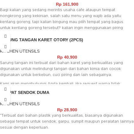
Rp
161.900
dijadikan tempat kentang goreng untuk usaha kalian. ayo tunggu
Bagi kalian yang sedang merintis usaha cafe ataupun tempat
apalagi segera beli dicabang terdekat kami!
nongkrong yang kekinian, salah satu menu yang wajib ada yaitu
kentang goreng, tapi kalian bingung mau pilih tempat yang bagus
untuk kentang goreng tersebut? kalian ingin menggunakan piring
biasa? Jangan khawatir kami disini menyediakan keranjang kentang
SARUNG TANGAN KARET OTORY (2PCS)
goreng. Dengan bahan stainless yang sudah terstandarisasi Food
Grade, membuatnya aman saat digunakan pada makanan, dengan
KITCHEN UTENSILS
design simple dan juga modern, membuatnya semakin cocok untuk
Rp
40.900
dijadikan tempat kentang goreng untuk usaha kalian. ayo tunggu
Sarung tangan ini terbuat dari bahan karet yang berkualitas yang
apalagi segera beli dicabang terdekat kami!
digunakan untuk melindungi tangan dari bahan kimia dan cocok
digunakan untuk berkebun, cuci piring dan lain sebagainya.
Kami akan menghubungi Anda kembali, jika request warna tidak
tersedia.
TEMPAT SENDOK DUMA
KITCHEN UTENSILS
Rp
28.900
"Terbuat dari bahan plastik yang berkualitas, biasanya digunakan
sebagai tempat untuk sendok, garpu, sumpit maupun peralatan lainnya
sesuai dengan keperluan.