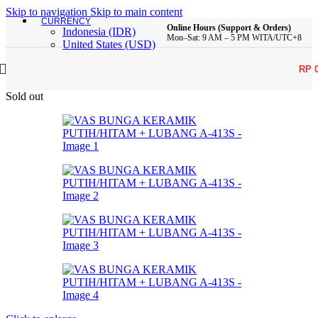
Skip to navigation
Skip to main content
CURRENCY
Online Hours (Support & Orders)
Indonesia (IDR)
Mon–Sat: 9 AM – 5 PM WITA/UTC+8
United States (USD)
RP
Sold out