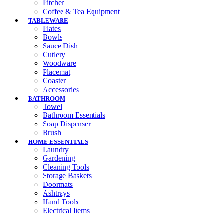
Pitcher
Coffee & Tea Equipment
TABLEWARE
Plates
Bowls
Sauce Dish
Cutlery
Woodware
Placemat
Coaster
Accessories
BATHROOM
Towel
Bathroom Essentials
Soap Dispenser
Brush
HOME ESSENTIALS
Laundry
Gardening
Cleaning Tools
Storage Baskets
Doormats
Ashtrays
Hand Tools
Electrical Items