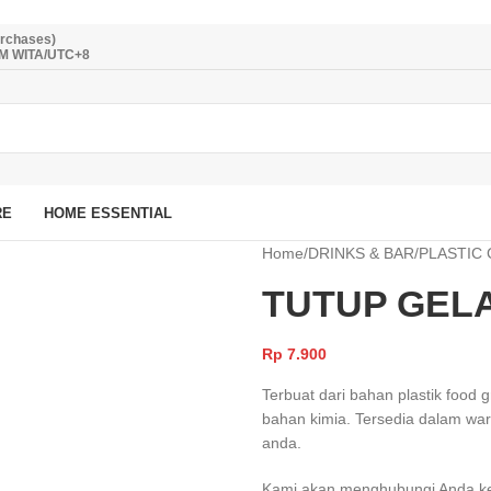
urchases)
PM WITA/UTC+8
RE
HOME ESSENTIAL
Home
/
DRINKS & BAR
/
PLASTIC
TUTUP GELA
Rp
7.900
Terbuat dari bahan plastik foo
bahan kimia. Tersedia dalam w
anda.
Kami akan menghubungi Anda kemb