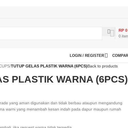
RP
0
0
ite
LOGIN / REGISTER
COMPA
 CUPS
/
TUTUP GELAS PLASTIK WARNA (6PCS)
Back to products
S PLASTIK WARNA (6PCS)
d grade yang aman digunakan dan tidak berbau ataupun mengandung
arna warni yang menambah kesan indah pada dapur maupun rumah
ali, jika request warna tidak tersedia.