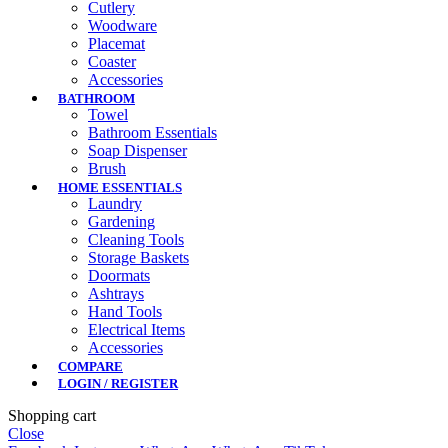
Cutlery
Woodware
Placemat
Coaster
Accessories
BATHROOM
Towel
Bathroom Essentials
Soap Dispenser
Brush
HOME ESSENTIALS
Laundry
Gardening
Cleaning Tools
Storage Baskets
Doormats
Ashtrays
Hand Tools
Electrical Items
Accessories
COMPARE
LOGIN / REGISTER
Shopping cart
Close