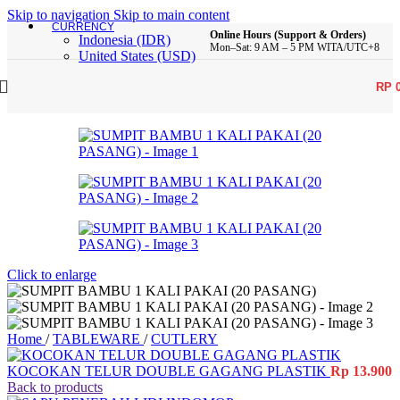
Skip to navigation
Skip to main content
CURRENCY
Online Hours (Support & Orders)
Indonesia (IDR)
Mon–Sat: 9 AM – 5 PM WITA/UTC+8
United States (USD)
RP
Click to enlarge
Home
/
TABLEWARE
/
CUTLERY
KOCOKAN TELUR DOUBLE GAGANG PLASTIK
Rp
13.900
Back to products