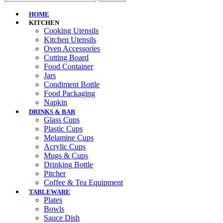
HOME
KITCHEN
Cooking Utensils
Kitchen Utensils
Oven Accessories
Cutting Board
Food Container
Jars
Condiment Bottle
Food Packaging
Napkin
DRINKS & BAR
Glass Cups
Plastic Cups
Melamine Cups
Acrylic Cups
Mugs & Cups
Drinking Bottle
Pitcher
Coffee & Tea Equipment
TABLEWARE
Plates
Bowls
Sauce Dish