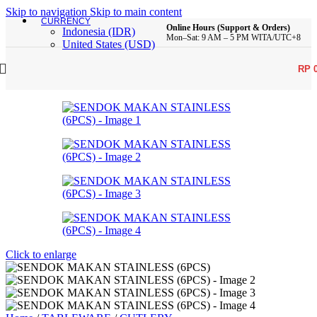
Skip to navigation
Skip to main content
CURRENCY
Online Hours (Support & Orders)
Indonesia (IDR)
Mon–Sat: 9 AM – 5 PM WITA/UTC+8
United States (USD)
RP
Click to enlarge