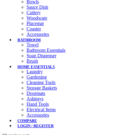
Bowls
Sauce Dish
Cutlery
Woodware
Placemat
Coaster
Accessories
BATHROOM
Towel
Bathroom Essentials
Soap Dispenser
Brush
HOME ESSENTIALS
Laundry
Gardening
Cleaning Tools
Storage Baskets
Doormats
Ashtrays
Hand Tools
Electrical Items
Accessories
COMPARE
LOGIN / REGISTER