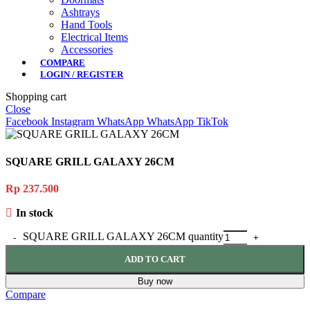
Ashtrays
Hand Tools
Electrical Items
Accessories
COMPARE
LOGIN / REGISTER
Shopping cart
Close
Facebook
Instagram
WhatsApp
WhatsApp
TikTok
SQUARE GRILL GALAXY 26CM
Rp
237.500
In stock
SQUARE GRILL GALAXY 26CM quantity
ADD TO CART
Buy now
Compare