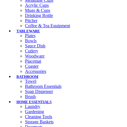
Melamine Cups
Acrylic Cups
Mugs & Cups
Drinking Bottle
Pitcher
Coffee & Tea Equipment
TABLEWARE
Plates
Bowls
Sauce Dish
Cutlery
Woodware
Placemat
Coaster
Accessories
BATHROOM
Towel
Bathroom Essentials
Soap Dispenser
Brush
HOME ESSENTIALS
Laundry
Gardening
Cleaning Tools
Storage Baskets
Doormats