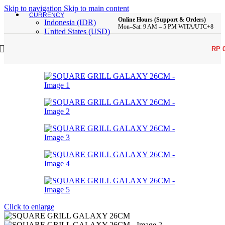
Skip to navigation
Skip to main content
CURRENCY
Online Hours (Support & Orders)
Indonesia (IDR)
Mon–Sat: 9 AM – 5 PM WITA/UTC+8
United States (USD)
RP
Click to enlarge