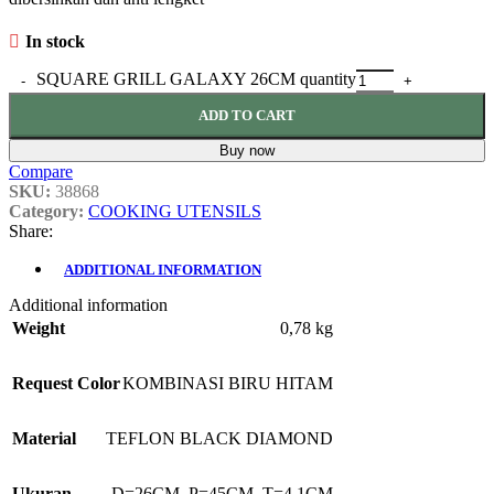
In stock
SQUARE GRILL GALAXY 26CM quantity
ADD TO CART
Buy now
Compare
SKU:
38868
Category:
COOKING UTENSILS
Share:
ADDITIONAL INFORMATION
Additional information
Weight
0,78 kg
Request Color
KOMBINASI BIRU HITAM
Material
TEFLON BLACK DIAMOND
Ukuran
D=26CM, P=45CM, T=4.1CM