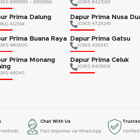
361) 8955855 – 8955856​
(0361) 8421093
ur Prima Dalung
Dapur Prima Nusa Du
361) 412104
(0361) 4729245
ur Prima Buana Raya
Dapur Prima Gatsu
0361) 480600
(0361) 426343
ur Prima Monang
Dapur Prima Celuk
ing
(0361) 8405614
361) 490411​
s
Chat With Us
Trusted
 methods
Fast response via WhatsApp
Verified