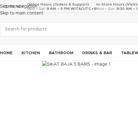
Online Hours (Orders & Support)
In-Store Hours (Visit
Skip to navigation
CURRENCY
Mon – Sat:
9 AM – 5 PM WITA/UTC+8
Mon – Sun:
8:30 AM –
Skip to main content
HOME
KITCHEN
BATHROOM
DRINKS & BAR
TABLE
Click to enlarge