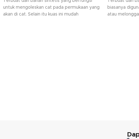
Terbuat dari bahan sintetis yang berfungsi
Terbuat dari b
untuk mengoleskan cat pada permukaan yang
biasanya digu
akan di cat. Selain itu kuas ini mudah
atau melongga
dibersihkan dan serbaguna.
digunakan pad
kegiatan lainn
Dap