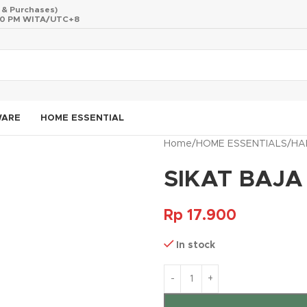
s & Purchases)
 10 PM WITA/UTC+8
WARE
HOME ESSENTIAL
Home
/
HOME ESSENTIALS
/
HA
SIKAT BAJA
Rp
17.900
In stock