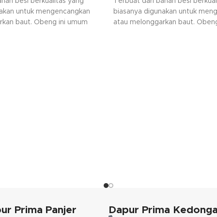
ahan besi berkualitas yang
Terbuat dari bahan besi berkual
nakan untuk mengencangkan
biasanya digunakan untuk men
rkan baut. Obeng ini umum
atau melonggarkan baut. Oben
a pertukangan, bengkel maupun
digunakan pada pertukangan, 
ya sesuai dengan keperluan.
kegiatan lainnya sesuai dengan 
Kami akan menghubungi Anda ke
request warna tidak tersedia."
ur Prima Panjer
Dapur Prima Kedong