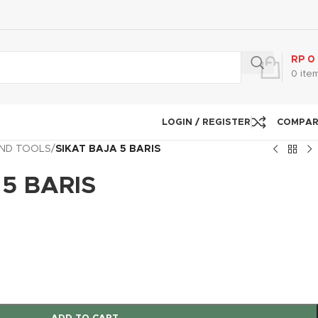
RP
0
0
ite
LOGIN / REGISTER
COMPA
ND TOOLS
/
SIKAT BAJA 5 BARIS
 5 BARIS