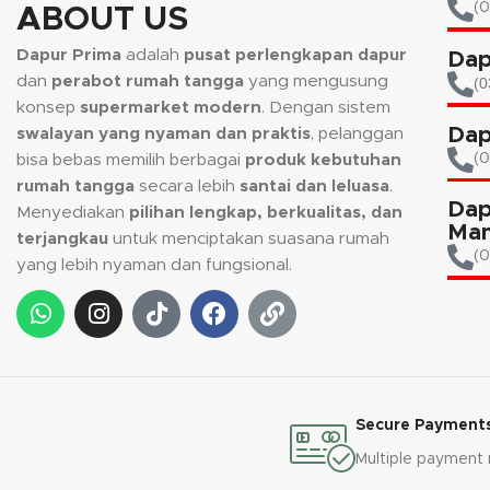
(0
ABOUT US
Dapur Prima
adalah
pusat perlengkapan dapur
Dap
dan
perabot rumah tangga
yang mengusung
(0
konsep
supermarket modern
. Dengan sistem
Dap
swalayan yang nyaman dan praktis
, pelanggan
(
bisa bebas memilih berbagai
produk kebutuhan
rumah tangga
secara lebih
santai dan leluasa
.
Dap
Menyediakan
pilihan lengkap, berkualitas, dan
Man
terjangkau
untuk menciptakan suasana rumah
(0
yang lebih nyaman dan fungsional.
Secure Payment
Multiple payment