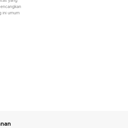
itas yang
gencangkan
g ini umum
bengkel maupun
keperluan.
mbali, jika
anan