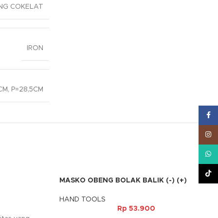
NG COKELAT
IRON
CM, P=28,5CM
Face
Inst
What
TikT
MASKO OBENG BOLAK BALIK (-) (+)
HAND TOOLS
Rp
53.900