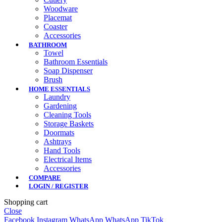
Woodware
Placemat
Coaster
Accessories
BATHROOM
Towel
Bathroom Essentials
Soap Dispenser
Brush
HOME ESSENTIALS
Laundry
Gardening
Cleaning Tools
Storage Baskets
Doormats
Ashtrays
Hand Tools
Electrical Items
Accessories
COMPARE
LOGIN / REGISTER
Shopping cart
Close
Facebook
Instagram
WhatsApp
WhatsApp
TikTok