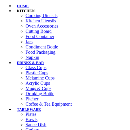
HOME
KITCHEN
Cooking Utensils
Kitchen Utensils
Oven Accessories
Cutting Board
Food Container
Jars
Condiment Bottle
Food Packaging
Napkin
DRINKS & BAR
Glass Cups
Plastic Cups
Melamine Cups
Acrylic Cups
Mugs & Cups
Drinking Bottle
Pitcher
Coffee & Tea Equipment
TABLEWARE
Plates
Bowls
Sauce Dish
Cutlery