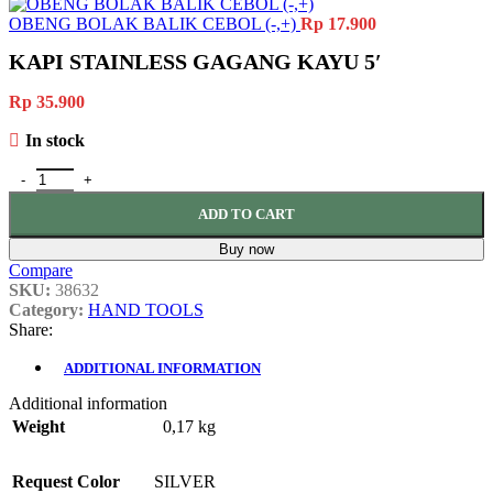
OBENG BOLAK BALIK CEBOL (-,+)
Rp
17.900
KAPI STAINLESS GAGANG KAYU 5′
Rp
35.900
In stock
KAPI STAINLESS GAGANG KAYU 5' quantity
ADD TO CART
Buy now
Compare
SKU:
38632
Category:
HAND TOOLS
Share:
ADDITIONAL INFORMATION
Additional information
Weight
0,17 kg
Request Color
SILVER