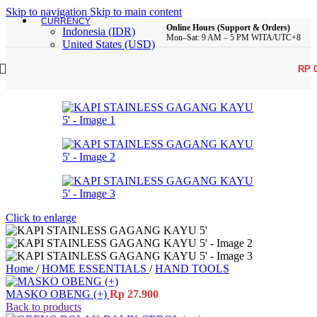
Skip to navigation
Skip to main content
CURRENCY
Online Hours (Support & Orders)
Indonesia (IDR)
Mon–Sat: 9 AM – 5 PM WITA/UTC+8
United States (USD)
RP
Click to enlarge
Home
/
HOME ESSENTIALS
/
HAND TOOLS
MASKO OBENG (+)
Rp
27.900
Back to products