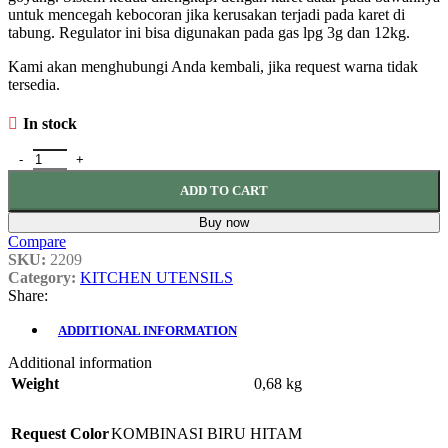
untuk mencegah kebocoran jika kerusakan terjadi pada karet di
tabung. Regulator ini bisa digunakan pada gas lpg 3g dan 12kg.
Kami akan menghubungi Anda kembali, jika request warna tidak
tersedia.
In stock
REGULATOR DESTEC NON METER 201S quantity
ADD TO CART
Buy now
Compare
SKU:
2209
Category:
KITCHEN UTENSILS
Share:
ADDITIONAL INFORMATION
Additional information
Weight
0,68 kg
Request Color
KOMBINASI BIRU HITAM