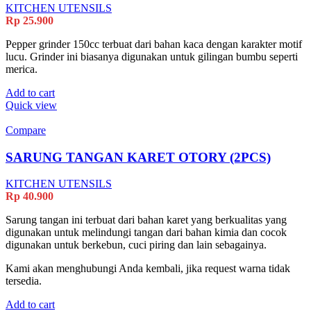
be
KITCHEN UTENSILS
chosen
Rp
25.900
on
the
Pepper grinder 150cc terbuat dari bahan kaca dengan karakter motif
product
lucu. Grinder ini biasanya digunakan untuk gilingan bumbu seperti
page
merica.
Add to cart
Quick view
Compare
SARUNG TANGAN KARET OTORY (2PCS)
KITCHEN UTENSILS
Rp
40.900
Sarung tangan ini terbuat dari bahan karet yang berkualitas yang
digunakan untuk melindungi tangan dari bahan kimia dan cocok
digunakan untuk berkebun, cuci piring dan lain sebagainya.
Kami akan menghubungi Anda kembali, jika request warna tidak
tersedia.
Add to cart