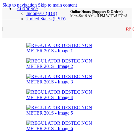
Skip to navigation
Skip to main content
CURRENCY
Online Hours (Support & Orders)
Indonesia (IDR)
Mon–Sat: 9 AM – 5 PM WITA/UTC+8
United States (USD)
RP