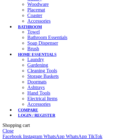
Woodware
Placemat
Coaster
Accessories
BATHROOM
Towel
Bathroom Essentials
Soap Dispenser
Brush
HOME ESSENTIALS
Laundry
Gardening
Cleaning Tools
Storage Baskets
Doormats
Ashtrays
Hand Tools
Electrical Items
Accessories
COMPARE
LOGIN / REGISTER
Shopping cart
Close
Facebook
Instagram
WhatsApp
WhatsApp
TikTok