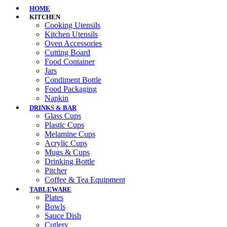
HOME
KITCHEN
Cooking Utensils
Kitchen Utensils
Oven Accessories
Cutting Board
Food Container
Jars
Condiment Bottle
Food Packaging
Napkin
DRINKS & BAR
Glass Cups
Plastic Cups
Melamine Cups
Acrylic Cups
Mugs & Cups
Drinking Bottle
Pitcher
Coffee & Tea Equipment
TABLEWARE
Plates
Bowls
Sauce Dish
Cutlery