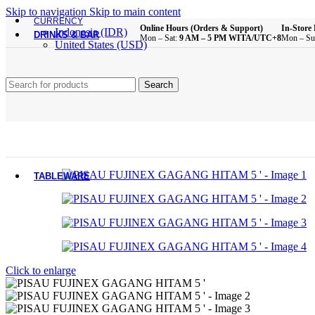
Brush
Skip to navigation
Skip to main content
Bathroom Essentials
CURRENCY
Online Hours (Orders & Support)
In-Store 
Indonesia (IDR)
DRINKS & BAR
Mon – Sat:
9 AM – 5 PM WITA/UTC+8
Mon – Su
United States (USD)
All Product
Glass Cups
Search
Plastic Cups
Melamine Cups
Acrylic Cups
Mugs & Cups
Drinking Bottle
Pitcher
Coffee & Tea Equipment
TABLEWARE
All Product
Main Dining Items
Plates
Click to enlarge
Bowls
Sauce Dish
Cutlery