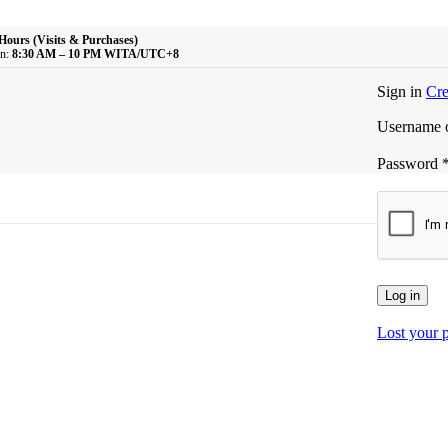
Hours (Visits & Purchases)
n:
8:30 AM – 10 PM WITA/UTC+8
Sign in
Cre
Username o
Password
Log in
Lost your 