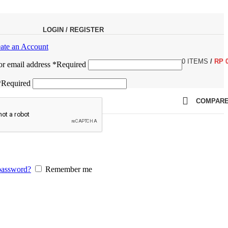
LOGIN / REGISTER
ate an Account
0
ITEMS
/
RP
r email address
*
Required
*
Required
COMPAR
password?
Remember me