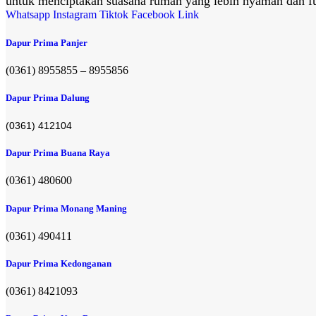
untuk menciptakan suasana rumah yang lebih nyaman dan fu
Whatsapp
Instagram
Tiktok
Facebook
Link
Dapur Prima Panjer
(0361) 8955855 – 8955856​
Dapur Prima Dalung
(0361) 412104
Dapur Prima Buana Raya
(0361) 480600
Dapur Prima Monang Maning
(0361) 490411​
Dapur Prima Kedonganan
(0361) 8421093