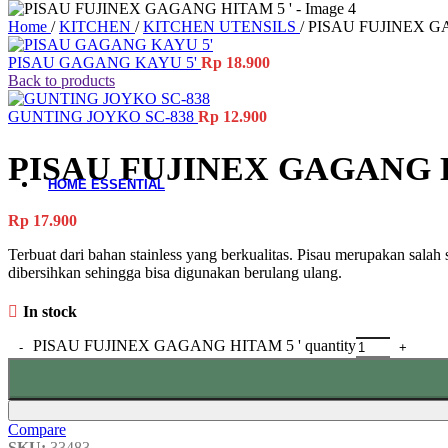
Material-Based
Home
/
KITCHEN
/
KITCHEN UTENSILS
/
PISAU FUJINEX G
Woodware
PISAU GAGANG KAYU 5'
Rp
18.900
Back to products
Table Add-ons
GUNTING JOYKO SC-838
Rp
12.900
Placemat
Coaster
PISAU FUJINEX GAGANG H
Accessories
HOME ESSENTIAL
Rp
17.900
All Product
Laundry
Terbuat dari bahan stainless yang berkualitas. Pisau merupakan sal
Gardening
dibersihkan sehingga bisa digunakan berulang ulang.
Cleaning Tools
Storage Baskets
In stock
Doormats
Ashtrays
PISAU FUJINEX GAGANG HITAM 5 ' quantity
Hand Tools
Electrical Items
Accessories
Compare
SKU:
33483