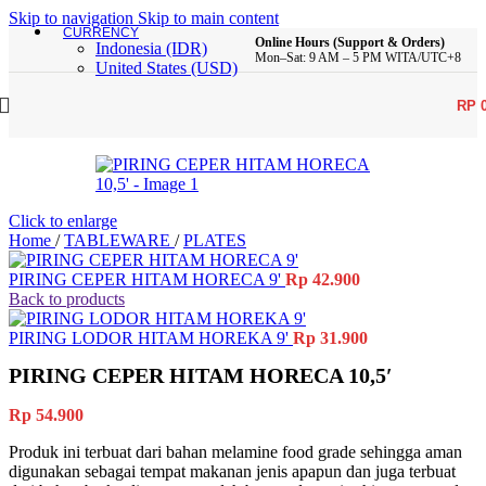
Skip to navigation
Skip to main content
CURRENCY
Online Hours (Support & Orders)
Indonesia (IDR)
Mon–Sat: 9 AM – 5 PM WITA/UTC+8
United States (USD)
RP
Click to enlarge
Home
/
TABLEWARE
/
PLATES
PIRING CEPER HITAM HORECA 9'
Rp
42.900
Back to products
PIRING LODOR HITAM HOREKA 9'
Rp
31.900
PIRING CEPER HITAM HORECA 10,5′
Rp
54.900
Produk ini terbuat dari bahan melamine food grade sehingga aman
digunakan sebagai tempat makanan jenis apapun dan juga terbuat