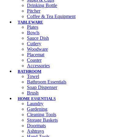
Drinking Bottle
Pitcher
Coffee & Tea Equipment
TABLEWARE
Plates
Bowls
Sauce Dish
Cutlery
Woodware
Placemat
Coaster
Accessories
BATHROOM
Towel
Bathroom Essentials
Soap Dispenser
Brush
HOME ESSENTIALS
Laundry
Gardening
Cleaning Tools
Storage Baskets
Doormats
Ashtrays
Hand Tools