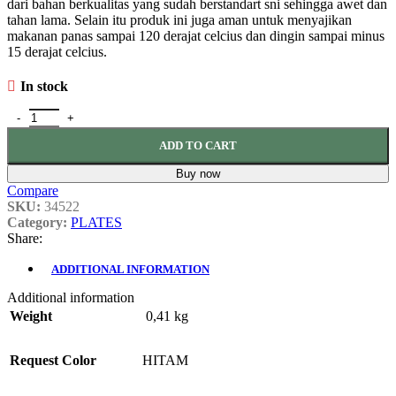
dari bahan berkualitas yang sudah berstandart sni sehingga awet dan
tahan lama. Selain itu produk ini juga aman untuk menyajikan
makanan panas sampai 120 derajat celcius dan dingin sampai minus
15 derajat celcius.
In stock
ADD TO CART
Buy now
Compare
SKU:
34522
Category:
PLATES
Share:
ADDITIONAL INFORMATION
Additional information
Weight
0,41 kg
Request Color
HITAM